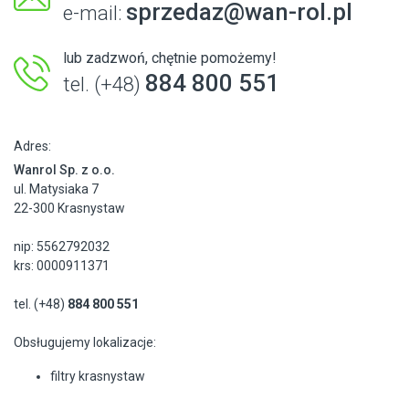
sprzedaz@wan-rol.pl
e-mail:
lub zadzwoń, chętnie pomożemy!
884 800 551
tel. (+48)
Adres:
Wanrol Sp. z o.o.
ul. Matysiaka 7
22-300 Krasnystaw
nip: 5562792032
krs: 0000911371
tel. (+48)
884 800 551
Obsługujemy lokalizacje:
filtry krasnystaw