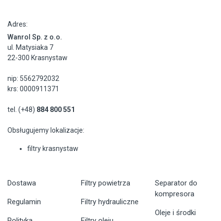
Adres:
Wanrol Sp. z o.o.
ul. Matysiaka 7
22-300 Krasnystaw
nip: 5562792032
krs: 0000911371
tel. (+48)
884 800 551
Obsługujemy lokalizacje:
filtry krasnystaw
Dostawa
Filtry powietrza
Separator do
kompresora
Regulamin
Filtry hydrauliczne
Oleje i środki
Polityka
Filtry oleju