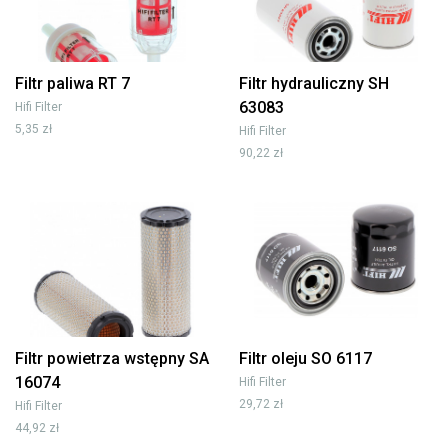
Filtr paliwa RT 7
Filtr hydrauliczny SH
63083
Hifi Filter
5,35 zł
Hifi Filter
90,22 zł
Filtr powietrza wstępny SA
Filtr oleju SO 6117
16074
Hifi Filter
29,72 zł
Hifi Filter
44,92 zł