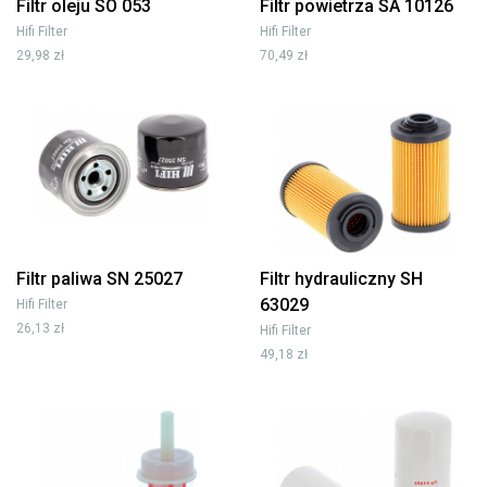
Filtr oleju SO 053
Filtr powietrza SA 10126
Hifi Filter
Hifi Filter
29,98 zł
70,49 zł
Filtr paliwa SN 25027
Filtr hydrauliczny SH
63029
Hifi Filter
26,13 zł
Hifi Filter
49,18 zł