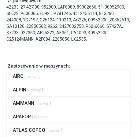
Nr. porównawcze:
42233
,
27.427.00
,
952900
,
LAF8089
,
89002666
,
51-00952900
,
SL628
,
P606066
,
E592L
,
P781746
,
4512455114
,
813260
,
244008
,
1G7197
,
C25124
,
110213
,
AG226
,
00952900
,
20352519
,
SA10126
,
22850562
,
9262
,
2427002750
,
P60-6066
,
S7427A
,
87233
,
022360
,
AF25322
,
AE361
,
PA4093
,
40952900
,
C25124MANN
,
A2F084
,
2285056
,
LX2535
,
Zastosowanie w maszynach:
AIRO
[ rozwiń ]
ALPIN
[ rozwiń ]
AMMANN
[ rozwiń ]
APAFOR
[ rozwiń ]
ATLAS COPCO
[ rozwiń ]