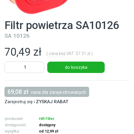
Filtr powietrza SA10126
SA 10126
70,49 zł
( cena bez VAT: 57.31 zł )
do koszyka
69,08 zł
cena dla zarejestrowanych
Zarejestruj się i
ZYSKAJ RABAT
producent:
Hifi Filter
dostępność:
dostępny
wysyłka:
od 12,99 zł