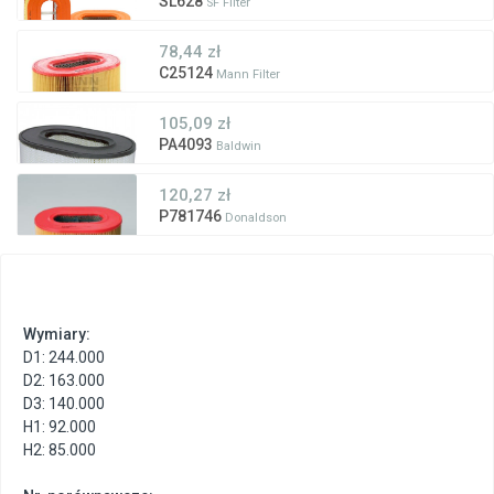
SL628
SF Filter
78,44 zł
C25124
Mann Filter
105,09 zł
PA4093
Baldwin
120,27 zł
P781746
Donaldson
Wymiary:
D1: 244.000
D2: 163.000
D3: 140.000
H1: 92.000
H2: 85.000