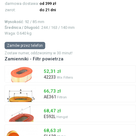
darmowa dostawa:
od 399 zł
zwrot:
do 21 dni
Wysokość
: 92 / 85 mm
Średnica / Długość
: 244 / 163 / 140 mm
Waga: 0.640 kg
Zamów przez telefon
Zostaw numer, oddzwonimy w 30 minut!
Zamienniki - Filtr powietrza
52,31 zł
42233
Wix Filters
66,73 zł
AE361
Filtron
68,47 zł
E592L
Hengst
68,63 zł