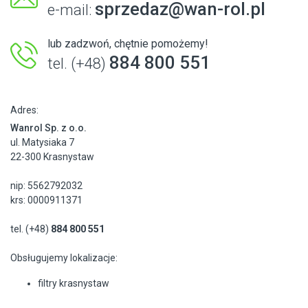
sprzedaz@wan-rol.pl
e-mail:
lub zadzwoń, chętnie pomożemy!
884 800 551
tel. (+48)
Adres:
Wanrol Sp. z o.o.
ul. Matysiaka 7
22-300 Krasnystaw
nip: 5562792032
krs: 0000911371
tel. (+48)
884 800 551
Obsługujemy lokalizacje:
filtry krasnystaw