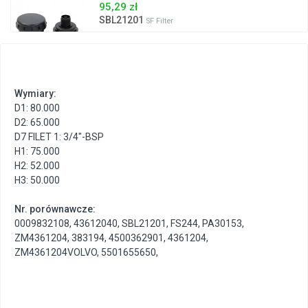
95,29 zł
SBL21201
SF Filter
Wymiary:
D1: 80.000
D2: 65.000
D7 FILET 1: 3/4"-BSP
H1: 75.000
H2: 52.000
H3: 50.000
Nr. porównawcze:
0009832108
,
43612040
,
SBL21201
,
FS244
,
PA30153
,
ZM4361204
,
383194
,
4500362901
,
4361204
,
ZM4361204VOLVO
,
5501655650
,