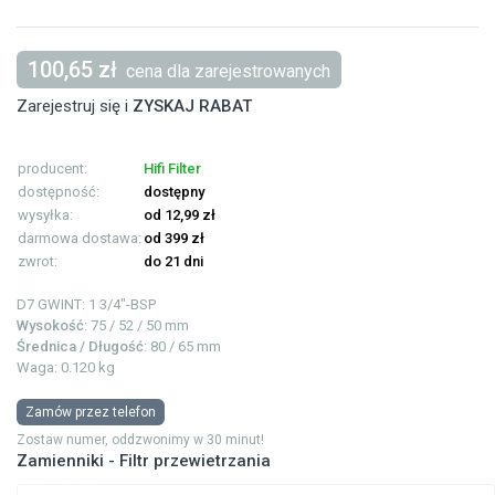
100,65 zł
cena dla zarejestrowanych
Zarejestruj się i
ZYSKAJ RABAT
producent:
Hifi Filter
dostępność:
dostępny
wysyłka:
od 12,99 zł
darmowa dostawa:
od 399 zł
zwrot:
do 21 dni
D7 GWINT: 1
3/4"-BSP
Wysokość
: 75 / 52 / 50 mm
Średnica / Długość
: 80 / 65 mm
Waga: 0.120 kg
Zamów przez telefon
Zostaw numer, oddzwonimy w 30 minut!
Zamienniki - Filtr przewietrzania