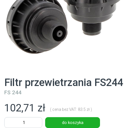
Filtr przewietrzania FS244
FS 244
102,71 zł
( cena bez VAT: 83.5 zł )
do koszyka