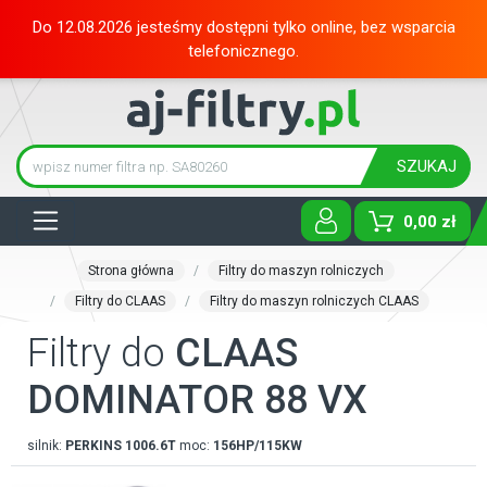
Do 12.08.2026 jesteśmy dostępni tylko online, bez wsparcia
telefonicznego.
SZUKAJ
Tog
0,00 zł
Strona główna
Filtry do maszyn rolniczych
Filtry do CLAAS
Filtry do maszyn rolniczych CLAAS
Filtry do
CLAAS
DOMINATOR 88 VX
silnik:
PERKINS
1006.6T
moc:
156HP/115KW