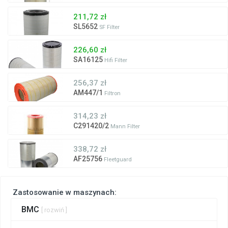
211,72 zł
SL5652
SF Filter
226,60 zł
SA16125
Hifi Filter
256,37 zł
AM447/1
Filtron
314,23 zł
C291420/2
Mann Filter
338,72 zł
AF25756
Fleetguard
Zastosowanie w maszynach:
BMC
[ rozwiń ]