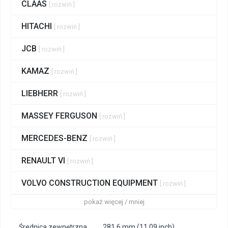
CLAAS
[ rozwiń ]
HITACHI
[ rozwiń ]
JCB
[ rozwiń ]
KAMAZ
[ rozwiń ]
LIEBHERR
[ rozwiń ]
MASSEY FERGUSON
[ rozwiń ]
MERCEDES-BENZ
[ rozwiń ]
RENAULT VI
[ rozwiń ]
VOLVO CONSTRUCTION EQUIPMENT
[ rozwiń ]
pokaż więcej / mniej
Średnica zewnętrzna
281.6 mm (11.09 inch)