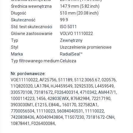
Średnica wewnętrzna
147.9 mm (5.82 inch)
Długość
510 mm (20.08 inch)
Skuteczność
99.9
Std. test skuteczności
ISO 5011
Główne zastosowanie
VOLVO 11110022
Typ
Zewnętrzny
Styl
Uszczelnienie promieniowe
Marka
RadialSeal™
Typ filtrowanego medium
Celuloza
Nr. porównawcze:
VOE11110022
,
AF25756
,
511189
,
5112.3065.67
,
020576
,
11Q820320
,
LA1784
,
HJ4459549
,
32925335
,
L4459549
,
330570108
,
73181672
,
F026400314
,
4710342
,
AM447/1
,
1000114223
,
1456
,
42803EWIX
,
87682984
,
72217190
,
3903030M1
,
E1215
,
E844L
,
160170
,
327582A1
,
7700056504
,
11110023
,
56084040531
,
11110022
,
7420838436
,
A0040943804
,
T1507230
,
73181672-CNH
,
10878441
,
F026400084
,