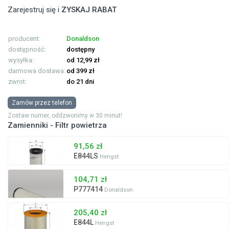
Zarejestruj się i
ZYSKAJ RABAT
producent:
Donaldson
dostępność:
dostępny
wysyłka:
od 12,99 zł
darmowa dostawa:
od 399 zł
zwrot:
do 21 dni
Zamów przez telefon
Zostaw numer, oddzwonimy w 30 minut!
Zamienniki - Filtr powietrza
91,56 zł
E844LS
Hengst
104,71 zł
P777414
Donaldson
205,40 zł
E844L
Hengst