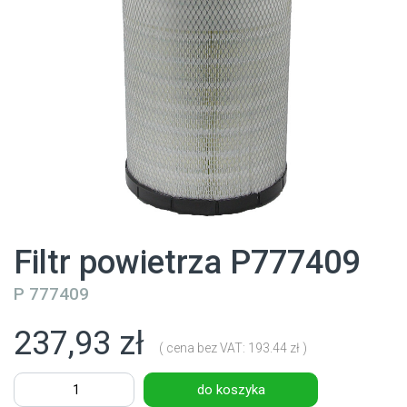
Filtr powietrza P777409
P 777409
237,93 zł
( cena bez VAT: 193.44 zł )
do koszyka