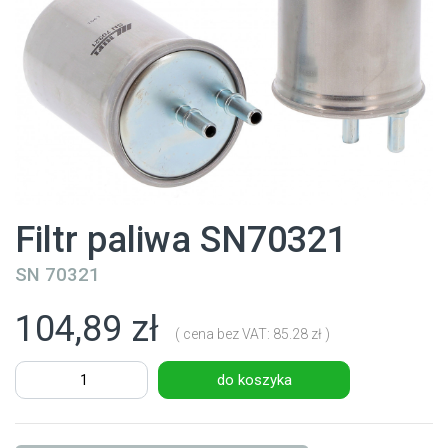
Filtr paliwa SN70321
SN 70321
104,89 zł
( cena bez VAT: 85.28 zł )
do koszyka