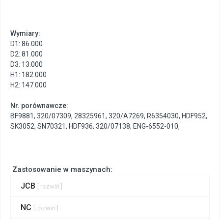
Wymiary:
D1: 86.000
D2: 81.000
D3: 13.000
H1: 182.000
H2: 147.000
Nr. porównawcze:
BF9881
,
320/07309
,
28325961
,
320/A7269
,
R6354030
,
HDF952
,
SK3052
,
SN70321
,
HDF936
,
320/07138
,
ENG-6552-010
,
Zastosowanie w maszynach:
JCB
[ rozwiń ]
NC
[ rozwiń ]