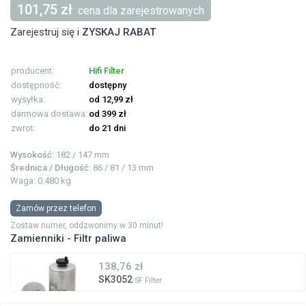
101,75 zł
cena dla zarejestrowanych
Zarejestruj się i
ZYSKAJ RABAT
producent:
Hifi Filter
dostępność:
dostępny
wysyłka:
od 12,99 zł
darmowa dostawa:
od 399 zł
zwrot:
do 21 dni
Wysokość
: 182 / 147 mm
Średnica / Długość
: 86 / 81 / 13 mm
Waga: 0.480 kg
Zamów przez telefon
Zostaw numer, oddzwonimy w 30 minut!
Zamienniki - Filtr paliwa
138,76 zł
SK3052
SF Filter