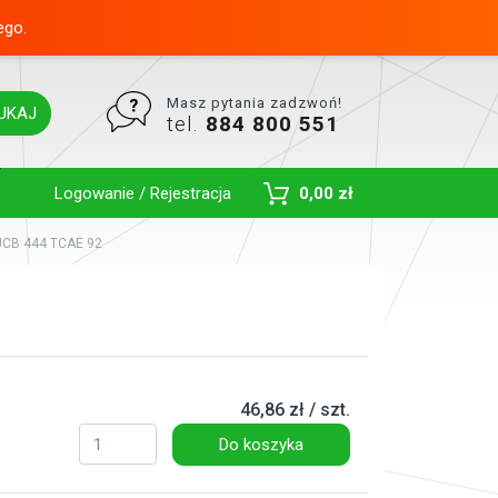
ego.
Masz pytania zadzwoń!
UKAJ
tel.
884 800 551
Toggle Dropdown
Logowanie / Rejestracja
0,00 zł
 JCB 444 TCAE 92
46,86 zł / szt.
Do koszyka