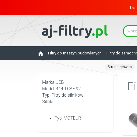
Do 
Filtry do maszyn budowlanych
Filtry do samoc
Strona główna
Marka: JCB
Fi
Model: 444 TCAE 92
Typ: Filtry do silników
Silniki
Typ: MOTEUR