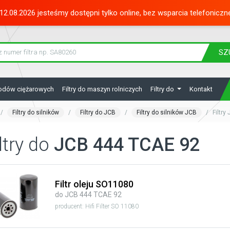
12.08.2026 jesteśmy dostępni tylko online, bez wsparcia telefoniczn
SZ
hodów ciężarowych
Filtry do maszyn rolniczych
Filtry do
Kontakt
Filtry do silników
Filtry do JCB
Filtry do silników JCB
Filtry
ltry do
JCB 444 TCAE 92
Filtr oleju SO11080
do JCB 444 TCAE 92
producent: Hifi Filter SO 11080