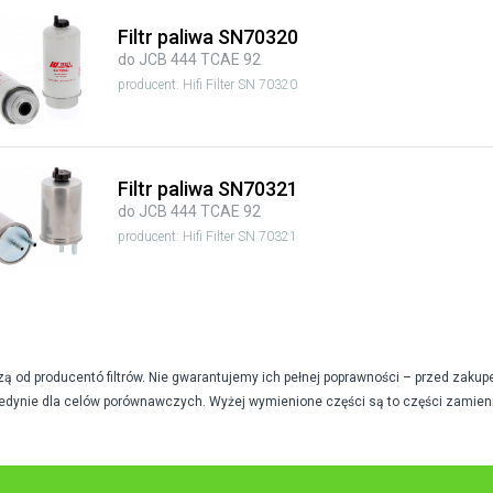
Filtr paliwa SN70320
do JCB 444 TCAE 92
producent: Hifi Filter SN 70320
Filtr paliwa SN70321
do JCB 444 TCAE 92
producent: Hifi Filter SN 70321
od producentó filtrów. Nie gwarantujemy ich pełnej poprawności – przed zakup
edynie dla celów porównawczych. Wyżej wymienione części są to części zamien