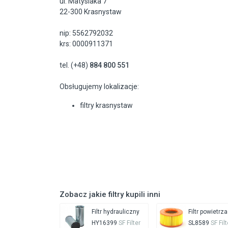
ul. Matysiaka 7
22-300 Krasnystaw
nip: 5562792032
krs: 0000911371
tel. (+48)
884 800 551
Obsługujemy lokalizacje:
filtry krasnystaw
Zobacz jakie filtry kupili inni
Filtr hydrauliczny
Filtr powietrza
HY16399
SF Filter
SL8589
SF Filt