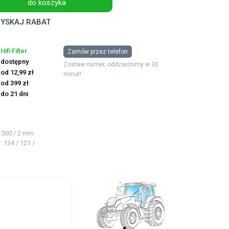
do koszyka
YSKAJ RABAT
Hifi Filter
Zamów przez telefon
dostępny
Zostaw numer, oddzwonimy w 30
od 12,99 zł
minut!
od 399 zł
do 21 dni
5.500 / 2 mm
ć
: 134 / 121 /