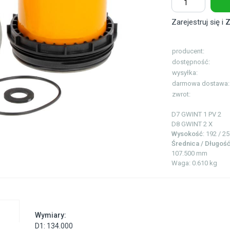
Zarejestruj się i
Z
producent:
dostępność:
wysyłka:
darmowa dostawa:
zwrot:
D7 GWINT 1
PV 2
D8 GWINT 2
X
Wysokość
: 192 / 2
Średnica / Długoś
107.500 mm
Waga: 0.610 kg
Wymiary:
D1: 134.000