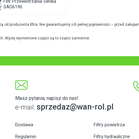
Filtr Przewietrzania Silnika
SAO6196
od producenta filtra. Nie gwarantujemy ich pełnej poprawności – przed zakupe
h. Wyżej wymienione części są to części zamienne.
Masz pytania, napisz do nas!
sprzedaz@wan-rol.pl
e-mail:
Dostawa
Filtry powietrza
Regulamin
Filtry hydrauliczne