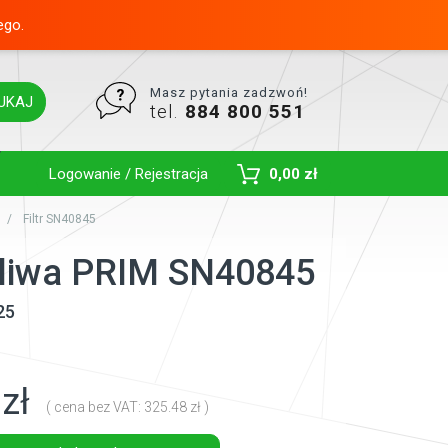
ego.
Masz pytania zadzwoń!
UKAJ
tel.
884 800 551
Toggle Dropdown
Logowanie / Rejestracja
0,00 zł
Filtr SN40845
paliwa PRIM SN40845
25
zł
( cena bez VAT: 325.48 zł )