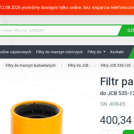
12.08.2026 jesteśmy dostępni tylko online, bez wsparcia telefoniczn
SZ
hodów ciężarowych
Filtry do maszyn rolniczych
Filtry do
Kontakt
Filtry do maszyn budowlanych
Filtry do JCB
Filtry JCB 535-125
Filtr 
do JCB 535-1
SN 40845
400,34 