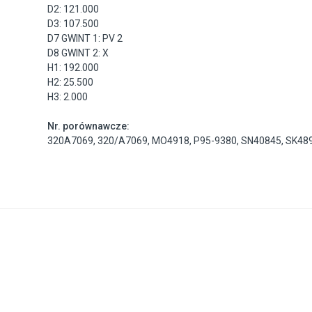
D2: 121.000
D3: 107.500
D7 GWINT 1: PV 2
D8 GWINT 2: X
H1: 192.000
H2: 25.500
H3: 2.000
Nr. porównawcze:
320A7069
,
320/A7069
,
MO4918
,
P95-9380
,
SN40845
,
SK48