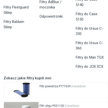
Filtry AdBlue /
5140
Filtry Fleetguard
mocznika
Sklep
Filtry do Case
Odpowietrzniki
5150
Filtry Baldwin
Sklep
Filtry do Ursus C-
330
Filtry do Ursus C-
360
Filtry do Man TGX
Filtry do JCB 3CX
Zobacz jakie filtry kupili inni
Filtr powietrza P777639
Donaldson
Filtr oleju P551100
Donaldson