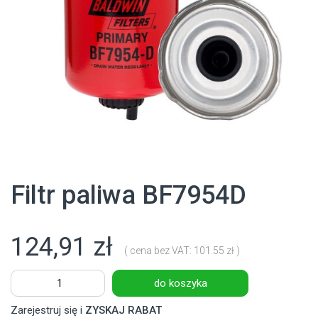
Filtr paliwa BF7954D
124,91 zł
( cena bez VAT: 101.55 zł )
do koszyka
Zarejestruj się i
ZYSKAJ RABAT