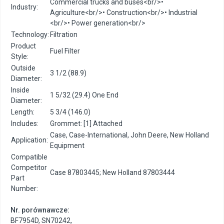
Commercial trucks and buses<br/>•
Industry:
Agriculture<br/>• Construction<br/>• Industrial
<br/>• Power generation<br/>
Technology:
Filtration
Product
Fuel Filter
Style:
Outside
3 1/2 (88.9)
Diameter:
Inside
1 5/32 (29.4) One End
Diameter:
Length:
5 3/4 (146.0)
Includes:
Grommet: [1] Attached
Case, Case-International, John Deere, New Holland
Application:
Equipment
Compatible
Competitor
Case 87803445; New Holland 87803444
Part
Number:
Nr. porównawcze:
BF7954D
,
SN70242
,