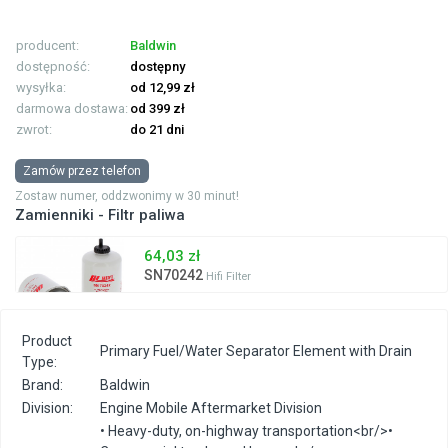
producent:
Baldwin
dostępność:
dostępny
wysyłka:
od 12,99 zł
darmowa dostawa:
od 399 zł
zwrot:
do 21 dni
Zamów przez telefon
Zostaw numer, oddzwonimy w 30 minut!
Zamienniki - Filtr paliwa
64,03 zł
SN70242
Hifi Filter
Product
Primary Fuel/Water Separator Element with Drain
Type:
Brand:
Baldwin
Division:
Engine Mobile Aftermarket Division
• Heavy-duty, on-highway transportation<br/>•