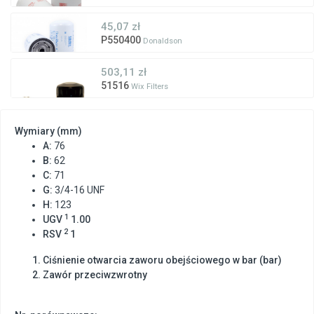
45,07 zł
P550400
Donaldson
503,11 zł
51516
Wix Filters
Wymiary (mm)
A:
76
B:
62
C:
71
G:
3/4-16 UNF
H:
123
1
UGV
1.00
2
RSV
1
Ciśnienie otwarcia zaworu obejściowego w bar (bar)
Zawór przeciwzwrotny