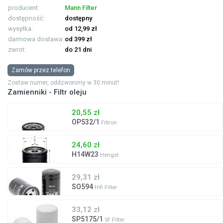
producent:
Mann Filter
dostępność:
dostępny
wysyłka:
od 12,99 zł
darmowa dostawa:
od 399 zł
zwrot:
do 21 dni
Zamów przez telefon
Zostaw numer, oddzwonimy w 30 minut!
Zamienniki - Filtr oleju
20,55 zł
OP532/1
Filtron
24,60 zł
H14W23
Hengst
29,31 zł
SO594
Hifi Filter
33,12 zł
SP5175/1
SF Filter