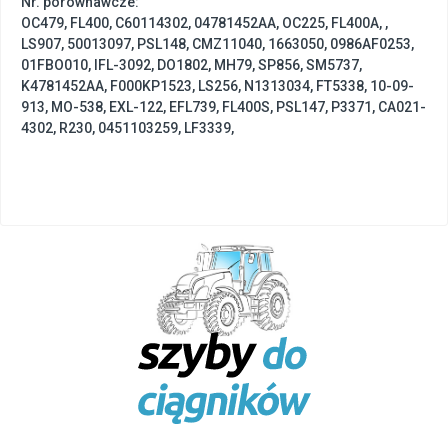
Nr. porównawcze:
OC479
,
FL400
,
C60114302
,
04781452AA
,
OC225
,
FL400A
,
,
LS907
,
50013097
,
PSL148
,
CMZ11040
,
1663050
,
0986AF0253
,
01FBO010
,
IFL-3092
,
DO1802
,
MH79
,
SP856
,
SM5737
,
K4781452AA
,
F000KP1523
,
LS256
,
N1313034
,
FT5338
,
10-09-
913
,
MO-538
,
EXL-122
,
EFL739
,
FL400S
,
PSL147
,
P3371
,
CA021-
4302
,
R230
,
0451103259
,
LF3339
,