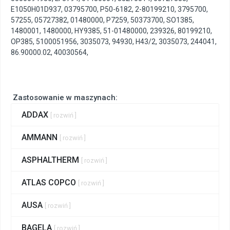
E1050H01D937
,
03795700
,
P50-6182
,
2-80199210
,
3795700
,
57255
,
05727382
,
01480000
,
P7259
,
50373700
,
SO1385
,
1480001
,
1480000
,
HY9385
,
51-01480000
,
239326
,
80199210
,
OP385
,
5100051956
,
3035073
,
94930
,
H43/2
,
3035073
,
244041
,
86.90000.02
,
40030564
,
Zastosowanie w maszynach:
ADDAX
[ rozwiń ]
AMMANN
[ rozwiń ]
ASPHALTHERM
[ rozwiń ]
ATLAS COPCO
[ rozwiń ]
AUSA
[ rozwiń ]
BAGELA
[ rozwiń ]