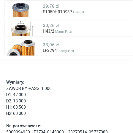
29,78 zł
E1050H01D937
Hengst
30,26 zł
H43/2
Mann Filter
33,06 zł
LF3794
Fleetguard
Wymiary:
ZAWÓR BY-PASS: 1.000
D1: 42.000
D2: 13.000
H1: 63.500
H2: 60.000
Nr. porównawcze:
5000094930
,
LF3794
,
01480001
,
33270514
,
05727383
,