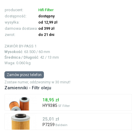
producent:
Hifi Filter
dostępność:
dostępny
wysyłka:
od 12,99 zł
darmowa dostawa:
od 399 zł
zwrot:
do 21 dni
ZAWÓR BY-PASS
1
Wysokość
: 63.500 / 60 mm
Średnica / Długość
: 42 / 13 mm
Waga: 0.060 kg
Zamów przez telefon
Zostaw numer, oddzwonimy w 30 minut!
Zamienniki - Filtr oleju
18,95 zł
HY9385
SF Filter
25,01 zł
P7259
Baldwin