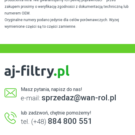
producenta filtra. Nie gwarantujemy ich pełnej poprawności – przed
zakupem prosimy o weryfikację zgodności z dokumentacją techniczną lub
numerem OEM.
Oryginalne numery podano jedynie dla celów porównawczych. Wyżej
wymienione części są to części zamienne.
Masz pytania, napisz do nas!
sprzedaz@wan-rol.pl
e-mail:
lub zadzwoń, chętnie pomożemy!
884 800 551
tel. (+48)