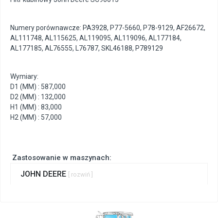
Numery porównawcze: PA3928, P77-5660, P78-9129, AF26672,
AL111748, AL115625, AL119095, AL119096, AL177184,
AL177185, AL76555, L76787, SKL46188, P789129
Wymiary:
D1 (MM) : 587,000
D2 (MM) : 132,000
H1 (MM) : 83,000
H2 (MM) : 57,000
Zastosowanie w maszynach:
JOHN DEERE
[ rozwiń ]