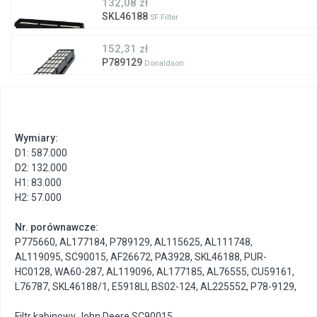
132,08 zł
SKL46188
SF Filter
152,31 zł
P789129
Donaldson
Wymiary:
D1: 587.000
D2: 132.000
H1: 83.000
H2: 57.000
Nr. porównawcze:
P775660
,
AL177184
,
P789129
,
AL115625
,
AL111748
,
AL119095
,
SC90015
,
AF26672
,
PA3928
,
SKL46188
,
PUR-
HC0128
,
WA60-287
,
AL119096
,
AL177185
,
AL76555
,
CU59161
,
L76787
,
SKL46188/1
,
E5918LI
,
BS02-124
,
AL225552
,
P78-9129
,
Filtr kabinowy John Deere SC90015