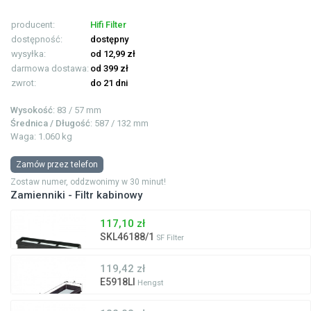
producent:
Hifi Filter
dostępność:
dostępny
wysyłka:
od 12,99 zł
darmowa dostawa:
od 399 zł
zwrot:
do 21 dni
Wysokość
: 83 / 57 mm
Średnica / Długość
: 587 / 132 mm
Waga: 1.060 kg
Zamów przez telefon
Zostaw numer, oddzwonimy w 30 minut!
Zamienniki - Filtr kabinowy
117,10 zł
SKL46188/1
SF Filter
119,42 zł
E5918LI
Hengst