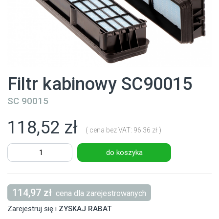
Filtr kabinowy SC90015
SC 90015
118,52 zł
( cena bez VAT: 96.36 zł )
do koszyka
114,97 zł
cena dla zarejestrowanych
Zarejestruj się i
ZYSKAJ RABAT