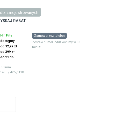
dla zarejestrowanych
YSKAJ RABAT
Hifi Filter
Zamów przez telefon
dostępny
Zostaw numer, oddzwonimy w 30
od 12,99 zł
minut!
od 399 zł
do 21 dni
 / 30 mm
ć
: 435 / 425 / 110