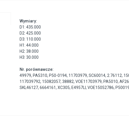
Wymiary:
D1: 435.000
D2: 425.000
D3: 110.000
H1: 44.000
H2: 38.000
H3: 30.000
Nr. porównawcze:
49979
,
PA5310
,
P50-0194
,
11703979
,
SC60014
,
2.76112
,
15
117039792
,
15082057
,
38882
,
VOE11703979
,
PA5010
,
AF26
SKL46127
,
6664161
,
XC305
,
E4957LI
,
VOE15052786
,
P5001