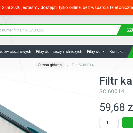
12.08.2026 jesteśmy dostępni tylko online, bez wsparcia telefoniczn
SZ
hodów ciężarowych
Filtry do maszyn rolniczych
Filtry do
Kontakt
Strona główna
Filtr SC60014
Filtr 
SC 60014
59,68 z