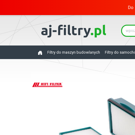
Do 
Filtry do maszyn budowlanych
Filtry do samoc