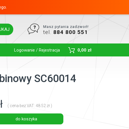
ego.
Masz pytania zadzwoń!
UKAJ
tel.
884 800 551
Toggle Dropdown
Logowanie / Rejestracja
0,00 zł
kabinowy SC60014
ł
( cena bez VAT: 48.52 zł )
do koszyka