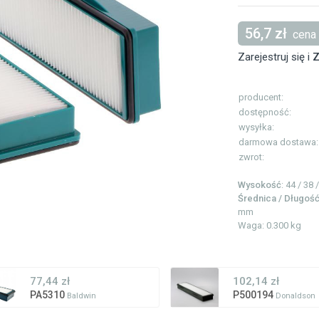
56,7 zł
cena 
Zarejestruj się i
Z
producent:
dostępność:
wysyłka:
darmowa dostawa:
zwrot:
Wysokość
: 44 / 38
Średnica / Długoś
mm
Waga: 0.300 kg
77,44 zł
102,14 zł
PA5310
P500194
Baldwin
Donaldson