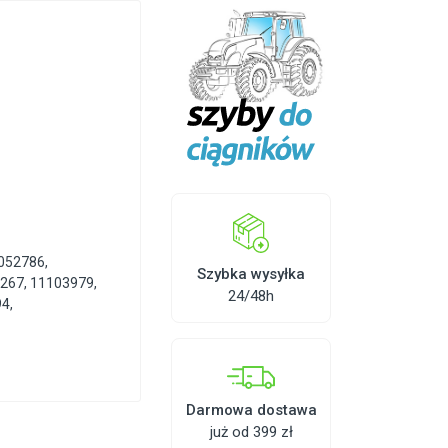
052786
,
Szybka wysyłka
267
,
11103979
,
24/48h
94
,
Darmowa dostawa
już od 399 zł