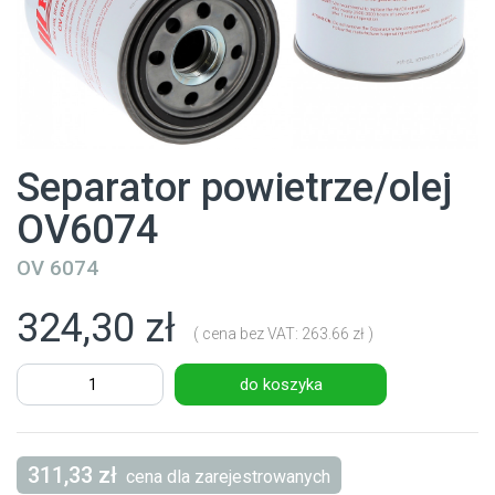
Separator powietrze/olej
OV6074
OV 6074
324,30 zł
( cena bez VAT: 263.66 zł )
do koszyka
311,33 zł
cena dla zarejestrowanych