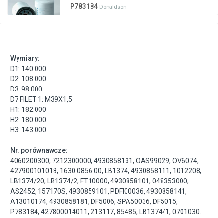
P783184
Donaldson
Wymiary:
D1: 140.000
D2: 108.000
D3: 98.000
D7 FILET 1: M39X1,5
H1: 182.000
H2: 180.000
H3: 143.000
Nr. porównawcze:
4060200300
,
7212300000
,
4930858131
,
OAS99029
,
OV6074
,
427900101018
,
1630.0856.00
,
LB1374
,
4930858111
,
1012208
,
LB1374/20
,
LB1374/2
,
FT10000
,
4930858101
,
048353000
,
AS2452
,
157170S
,
4930859101
,
PDFI00036
,
4930858141
,
A13010174
,
4930858181
,
DF5006
,
SPA50036
,
DF5015
,
P783184
,
427800014011
,
213117
,
85485
,
LB1374/1
,
0701030
,