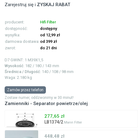
Zarejestruj się i
ZYSKAJ RABAT
producent:
Hifi Filter
dostępność:
dostępny
wysyłka:
od 12,99 zł
darmowa dostawa:
od 399 zł
zwrot:
do 21 dni
D7 GWINT: 1
M39X1,5
Wysokość
: 182 / 180 / 143 mm
Średnica / Długość
: 140 / 108 / 98 mm
Waga: 2.180 kg
Zamów przez telefon
Zostaw numer, oddzwonimy w 30 minut!
Zamienniki - Separator powietrze/olej
277,65 zł
LB1374/2
Mann Filter
448,48 zł