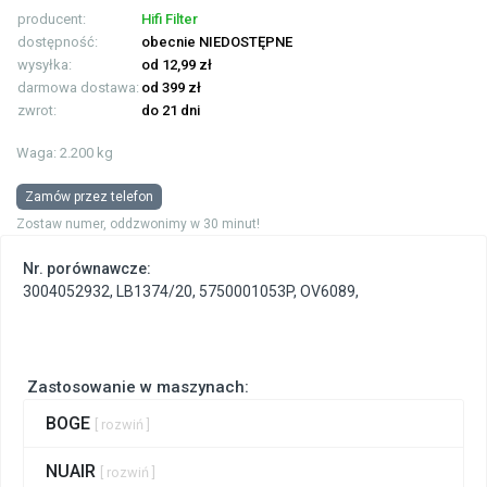
producent:
Hifi Filter
dostępność:
obecnie NIEDOSTĘPNE
wysyłka:
od 12,99 zł
darmowa dostawa:
od 399 zł
zwrot:
do 21 dni
Waga: 2.200 kg
Zamów przez telefon
Zostaw numer, oddzwonimy w 30 minut!
Nr. porównawcze:
3004052932
,
LB1374/20
,
5750001053P
,
OV6089
,
Zastosowanie w maszynach:
BOGE
[ rozwiń ]
NUAIR
[ rozwiń ]