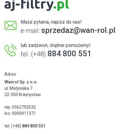
Masz pytania, napisz do nas!
sprzedaz@wan-rol.pl
e-mail:
lub zadzwoń, chętnie pomożemy!
884 800 551
tel. (+48)
Adres:
Wanrol Sp. z o.o.
ul. Matysiaka 7
22-300 Krasnystaw
nip: 5562792032
krs: 0000911371
tel. (+48)
884 800 551