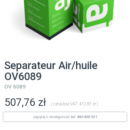
Separateur Air/huile
OV6089
OV 6089
507,76 zł
( cena bez VAT: 412.81 zł )
zapytaj o dostępność
tel. 884 800 551