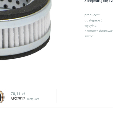
Zarejestruj się i
Z
producent:
dostępność:
wysyłka:
darmowa dostawa:
zwrot:
70,11 zł
AF27917
Fleetguard