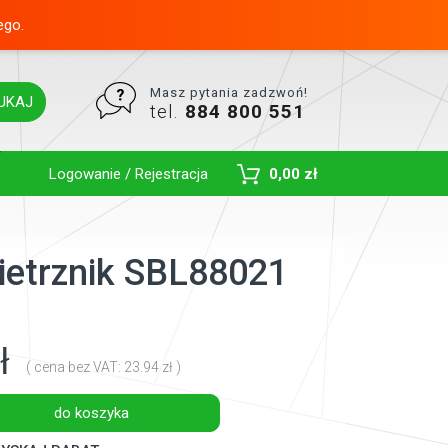
ego.
Masz pytania zadzwoń!
UKAJ
tel.
884 800 551
Toggle Dropdown
Logowanie / Rejestracja
0,00 zł
etrznik SBL88021
ł
( cena bez VAT: 23.94 zł )
do koszyka