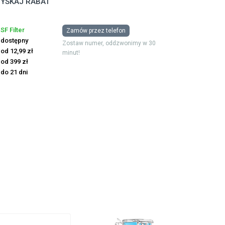
YSKAJ RABAT
SF Filter
Zamów przez telefon
dostępny
Zostaw numer, oddzwonimy w 30
od 12,99 zł
minut!
od 399 zł
do 21 dni