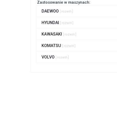
Zastosowanie w maszynach:
DAEWOO
[ rozwiń ]
HYUNDAI
[ rozwiń ]
KAWASAKI
[ rozwiń ]
KOMATSU
[ rozwiń ]
VOLVO
[ rozwiń ]