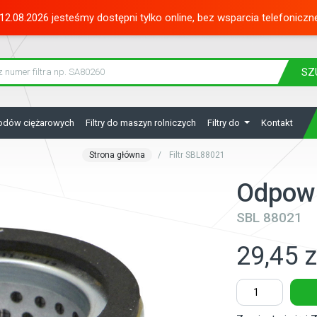
12.08.2026 jesteśmy dostępni tylko online, bez wsparcia telefoniczn
SZ
hodów ciężarowych
Filtry do maszyn rolniczych
Filtry do
Kontakt
Strona główna
Filtr SBL88021
Odpowi
SBL 88021
29,45 z