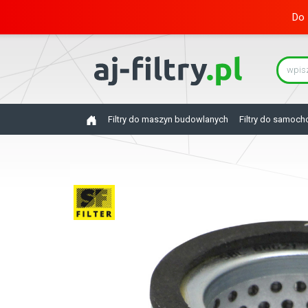
Do 
Filtry do maszyn budowlanych
Filtry do samoc