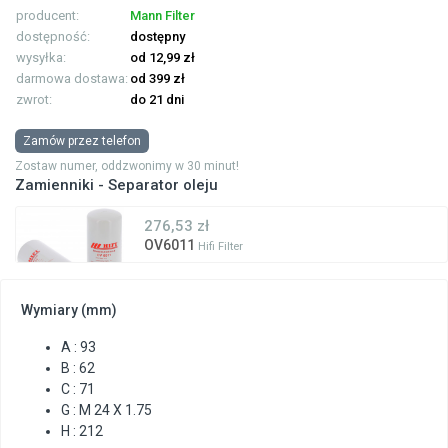
producent:
Mann Filter
dostępność:
dostępny
wysyłka:
od 12,99 zł
darmowa dostawa:
od 399 zł
zwrot:
do 21 dni
Zamów przez telefon
Zostaw numer, oddzwonimy w 30 minut!
Zamienniki - Separator oleju
276,53 zł
OV6011
Hifi Filter
Wymiary (mm)
A : 93
B : 62
C : 71
G : M 24 X 1.75
H : 212