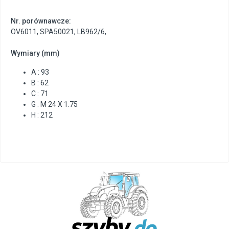
Nr. porównawcze:
OV6011
,
SPA50021
,
LB962/6
,
Wymiary (mm)
A : 93
B : 62
C : 71
G : M 24 X 1.75
H : 212