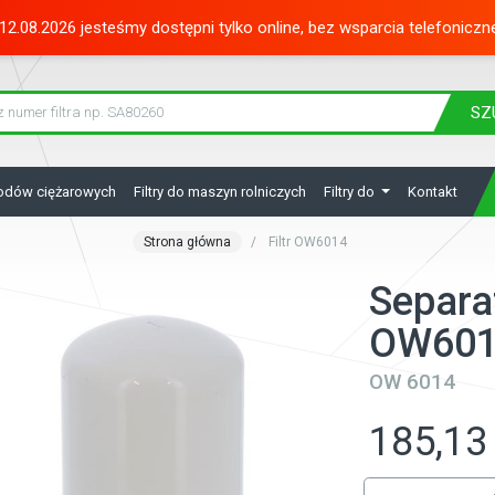
12.08.2026 jesteśmy dostępni tylko online, bez wsparcia telefoniczn
SZ
hodów ciężarowych
Filtry do maszyn rolniczych
Filtry do
Kontakt
Strona główna
Filtr OW6014
Separat
OW60
OW 6014
185,13 