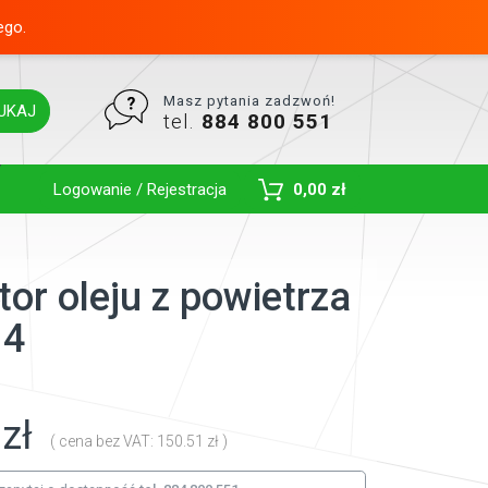
ego.
Masz pytania zadzwoń!
UKAJ
tel.
884 800 551
Toggle Dropdown
Logowanie / Rejestracja
0,00 zł
or oleju z powietrza
14
zł
( cena bez VAT: 150.51 zł )