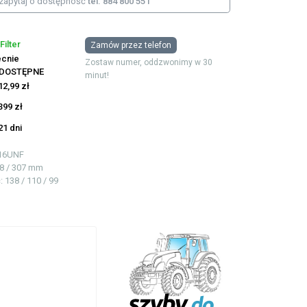
zapytaj o dostępność
tel. 884 800 551
 Filter
Zamów przez telefon
cnie
Zostaw numer, oddzwonimy w 30
EDOSTĘPNE
minut!
12,99 zł
399 zł
21 dni
16UNF
08 / 307 mm
ć
: 138 / 110 / 99