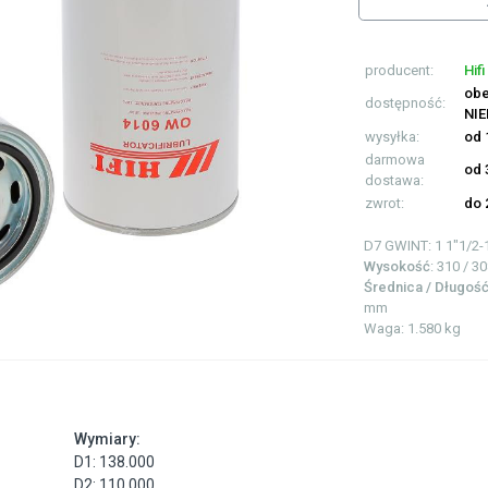
producent:
Hifi
obe
dostępność:
NI
wysyłka:
od 
darmowa
od 
dostawa:
zwrot:
do 
D7 GWINT: 1
1"1/2-
Wysokość
: 310 / 3
Średnica / Długoś
mm
Waga: 1.580 kg
Wymiary:
D1: 138.000
D2: 110.000