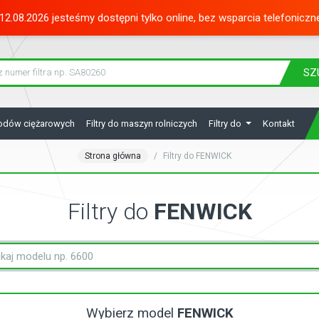
12.08.2026 jesteśmy dostępni tylko online, bez wsparcia telefoniczn
SZ
hodów ciężarowych
Filtry do maszyn rolniczych
Filtry do
Kontakt
Strona główna
Filtry do FENWICK
Filtry do
FENWICK
Wybierz model
FENWICK