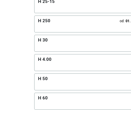
H 25-15
H 250
od:
01
H 30
H 4.00
H 50
H 60