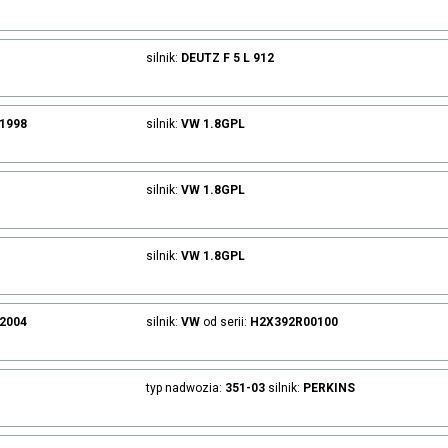
silnik:
DEUTZ
F 5 L 912
.1998
silnik:
VW
1.8GPL
silnik:
VW
1.8GPL
silnik:
VW
1.8GPL
.2004
silnik:
VW
od serii:
H2X392R00100
typ nadwozia:
351-03
silnik:
PERKINS