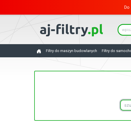
Do 
Filtry do maszyn budowlanych
Filtry do samoc