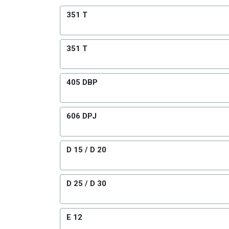
351 T
351 T
405 DBP
606 DPJ
D 15 / D 20
D 25 / D 30
E 12