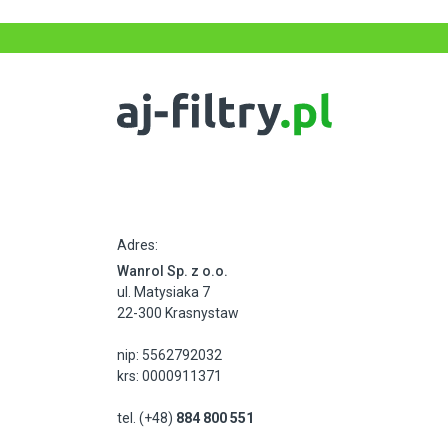
Adres:
Wanrol Sp. z o.o.
ul. Matysiaka 7
22-300 Krasnystaw
nip: 5562792032
krs: 0000911371
tel. (+48)
884 800 551