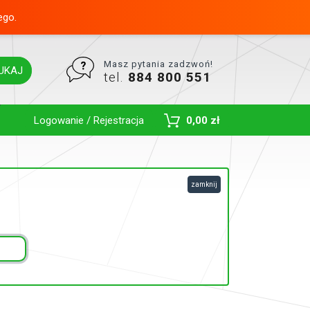
ego.
Masz pytania zadzwoń!
UKAJ
tel.
884 800 551
Toggle Dropdown
Logowanie / Rejestracja
0,00 zł
zamknij