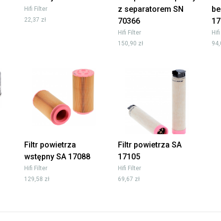
z separatorem SN
be
Hifi Filter
22,37 zł
70366
17
Hifi Filter
Hifi
150,90 zł
94,
Filtr powietrza
Filtr powietrza SA
wstępny SA 17088
17105
Hifi Filter
Hifi Filter
129,58 zł
69,67 zł