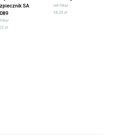
zpiecznik SA
Hifi Filter
089
58,25 zł
 Filter
02 zł