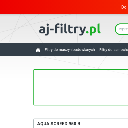
Do 
Filtry do maszyn budowlanych
Filtry do samoc
AQUA SCREED 950 B