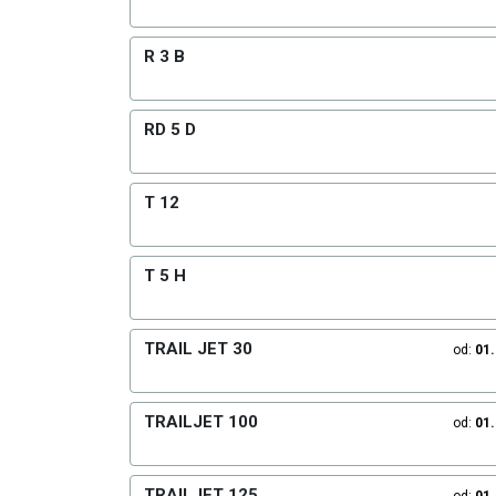
R 3 B
RD 5 D
T 12
T 5 H
TRAIL JET 30
od:
01
TRAILJET 100
od:
01
TRAILJET 125