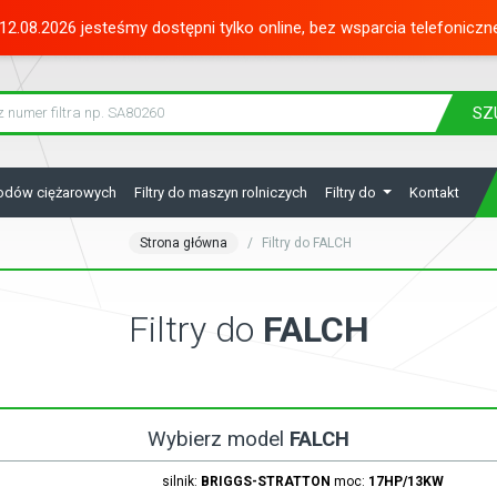
12.08.2026 jesteśmy dostępni tylko online, bez wsparcia telefoniczn
SZ
hodów ciężarowych
Filtry do maszyn rolniczych
Filtry do
Kontakt
Strona główna
Filtry do FALCH
Filtry do
FALCH
Wybierz model
FALCH
silnik:
BRIGGS-STRATTON
moc:
17HP/13KW