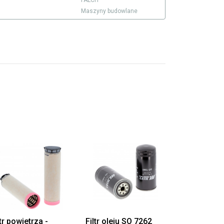
FALCH
Maszyny budowlane
ltr powietrza -
Filtr oleju SO 7262