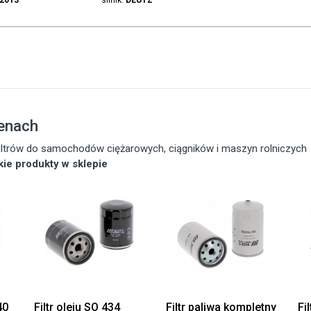
.2013
silnik:
DEUTZ
cenach
 filtrów do samochodów ciężarowych, ciągników i maszyn rolniczych
tkie produkty w sklepie
40
Filtr oleju SO 434
Filtr paliwa kompletny
Fi