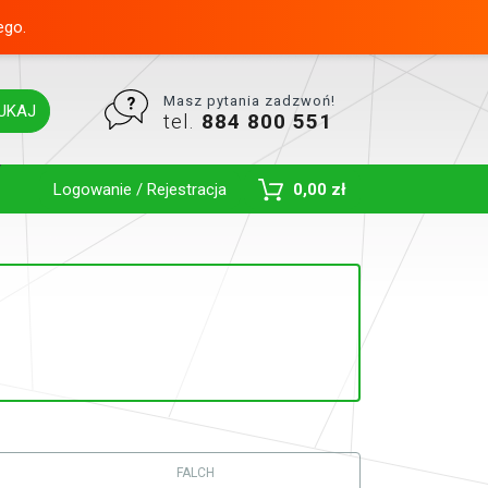
ego.
Masz pytania zadzwoń!
UKAJ
tel.
884 800 551
Toggle Dropdown
Logowanie / Rejestracja
0,00 zł
FALCH