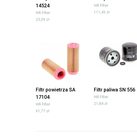
14524
Hifi Filter
111,43 zł
Hifi Filter
23,09 zł
Filtr powietrza SA
Filtr paliwa SN 556
17104
Hifi Filter
21,84 zł
Hifi Filter
61,77 zł