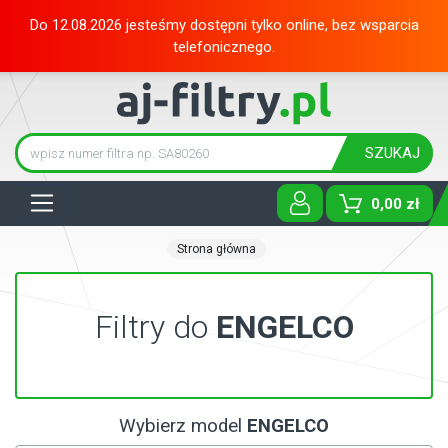
Do 12.08.2026 jesteśmy dostępni tylko online, bez wsparcia
telefonicznego.
SZUKAJ
Tog
0,00 zł
Strona główna
Filtry do
ENGELCO
Wybierz model
ENGELCO