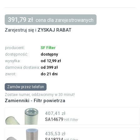
391,79 zł
cena dla zarejestrowanych
Zarejestruj się i
ZYSKAJ RABAT
producent:
SF Filter
dostępność:
dostępny
wysyłka:
od 12,99 zł
darmowa dostawa:
od 399 zł
zwrot:
do 21 dni
Zamów przez telefon
Zostaw numer, oddzwonimy w 30 minut!
Zamienniki - Filtr powietrza
407,41 zł
SA14679
Hifi Filter
435,53 zł
SA18234