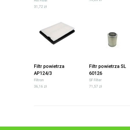
Hifi Filter
31,72 zł
Filtr powietrza
Filtr powietrza SL
AP124/3
60126
Filtron
SF Filter
36,16 zł
71,57 zł