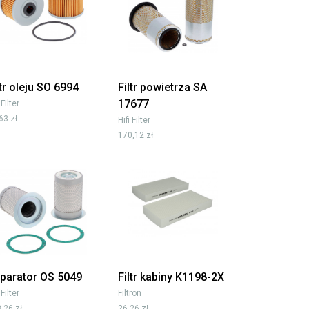
ltr oleju SO 6994
Filtr powietrza SA
17677
 Filter
63 zł
Hifi Filter
170,12 zł
parator OS 5049
Filtr kabiny K1198-2X
 Filter
Filtron
,26 zł
26,26 zł