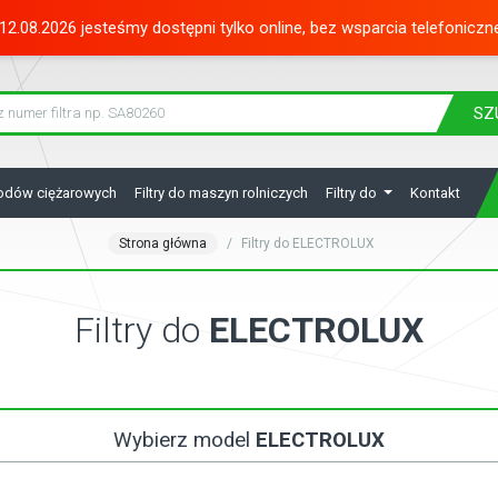
12.08.2026 jesteśmy dostępni tylko online, bez wsparcia telefoniczn
SZ
hodów ciężarowych
Filtry do maszyn rolniczych
Filtry do
Kontakt
Strona główna
Filtry do ELECTROLUX
Filtry do
ELECTROLUX
Wybierz model
ELECTROLUX