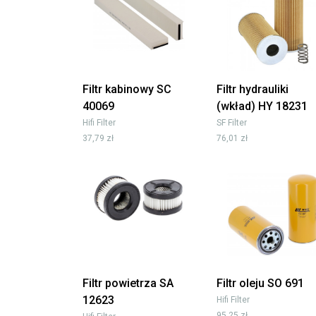
Filtr kabinowy SC
Filtr hydrauliki
40069
(wkład) HY 18231
Hifi Filter
SF Filter
37,79 zł
76,01 zł
Filtr powietrza SA
Filtr oleju SO 691
12623
Hifi Filter
95,25 zł