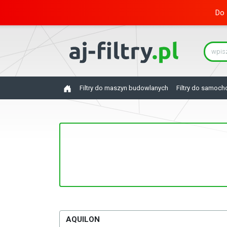
Do 
Filtry do maszyn budowlanych
Filtry do samoc
AQUILON