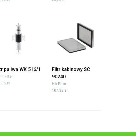
ltr paliwa WK 516/1
Filtr kabinowy SC
90240
n Filter
,36 zł
Hifi Filter
107,38 zł