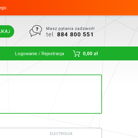
ego.
Masz pytania zadzwoń!
UKAJ
tel.
884 800 551
Toggle Dropdown
Logowanie / Rejestracja
0,00 zł
ELECTROLUX