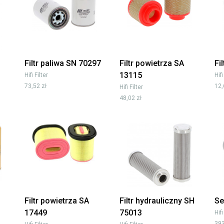
Filtr paliwa SN 70297
Filtr powietrza SA
Fi
13115
Hifi Filter
Hifi
73,52 zł
12,
Hifi Filter
48,02 zł
Filtr powietrza SA
Filtr hydrauliczny SH
Se
17449
75013
Hifi
393