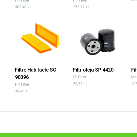
Hifi Filter
Hifi Filter
303,45 zł
255,72 zł
Filtre Habitacle SC
Filtr oleju SP 4420
Fi
90396
SF Filter
Man
20,85 zł
106
Hifi Filter
36,48 zł