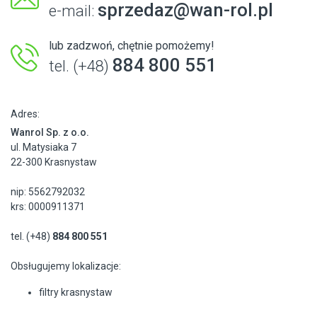
sprzedaz@wan-rol.pl
e-mail:
lub zadzwoń, chętnie pomożemy!
884 800 551
tel. (+48)
Adres:
Wanrol Sp. z o.o.
ul. Matysiaka 7
22-300 Krasnystaw
nip: 5562792032
krs: 0000911371
tel. (+48)
884 800 551
Obsługujemy lokalizacje:
filtry krasnystaw