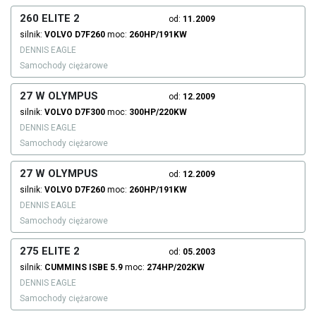
260 ELITE 2
od:
11.2009
silnik:
VOLVO
D7F260
moc:
260HP/191KW
DENNIS EAGLE
Samochody ciężarowe
27 W OLYMPUS
od:
12.2009
silnik:
VOLVO
D7F300
moc:
300HP/220KW
DENNIS EAGLE
Samochody ciężarowe
27 W OLYMPUS
od:
12.2009
silnik:
VOLVO
D7F260
moc:
260HP/191KW
DENNIS EAGLE
Samochody ciężarowe
275 ELITE 2
od:
05.2003
silnik:
CUMMINS
ISBE 5.9
moc:
274HP/202KW
DENNIS EAGLE
Samochody ciężarowe