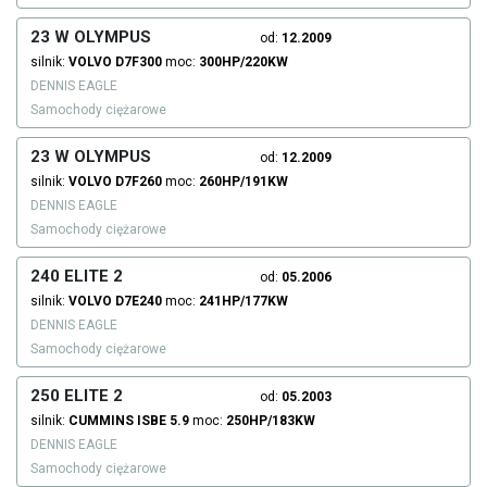
23 W OLYMPUS
od:
12.2009
silnik:
VOLVO
D7F300
moc:
300HP/220KW
DENNIS EAGLE
Samochody ciężarowe
23 W OLYMPUS
od:
12.2009
silnik:
VOLVO
D7F260
moc:
260HP/191KW
DENNIS EAGLE
Samochody ciężarowe
240 ELITE 2
od:
05.2006
silnik:
VOLVO
D7E240
moc:
241HP/177KW
DENNIS EAGLE
Samochody ciężarowe
250 ELITE 2
od:
05.2003
silnik:
CUMMINS
ISBE 5.9
moc:
250HP/183KW
DENNIS EAGLE
Samochody ciężarowe