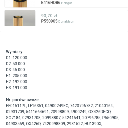
E416HD86
Hengst
93,70 zł
P550905
Donaldson
Wymiary:
D1: 120.000
D2: 53.000
D3: 45.000
H1: 205.000
H2: 192.000
H3: 191.000
Nr. porównawcze:
EF01511PL
,
LF16351
,
04900249EC
,
7420796782
,
21040164
,
02931709
,
5411664691
,
20998809
,
4900249
,
OX426DECO
,
SO7184
,
02931708
,
20998807
,
54241541
,
20796785
,
P550905
,
04903559
,
OX426D
,
7420998809
,
2931522
,
HU1390X
,