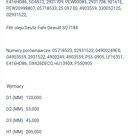
E416HD86
,
SO4912
,
2931709
,
PEW00083
,
2931708
,
92161E
,
PEW20998807
,
05718533
,
25.097.00
,
4903559
,
330052125
,
02931522
,
Filtr oleju Deutz-Fahr Dewulf SO7184
Numery porównawcze: 05718533, 02931522, 04900249EC,
04903559, 2931522, 4900249, 4903559, P55-0905, LF16351,
E416HD86, OX426DECO, HU1390X, P550905
Wymiary:
D1 (MM) : 120,000
D2 (MM) : 53,000
D3 (MM) : 45,000
H1 (MM) : 205,000