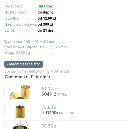
producent:
Hifi Filter
dostępność:
dostępny
wysyłka:
od 12,99 zł
darmowa dostawa:
od 399 zł
zwrot:
do 21 dni
Wysokość
: 205 / 192 / 191 mm
Średnica / Długość
: 120 / 53 / 45 mm
Waga: 0.300 kg
Zamów przez telefon
Zostaw numer, oddzwonimy w 30 minut!
Zamienniki - Filtr oleju
61,14 zł
SO4912
SF Filter
75,60 zł
HU1390x
Mann Filter
76,75 zł