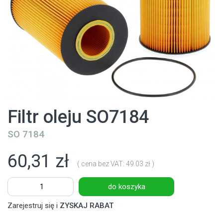
Filtr oleju SO7184
SO 7184
60,31 zł
( cena bez VAT: 49.03 zł )
do koszyka
Zarejestruj się i
ZYSKAJ RABAT