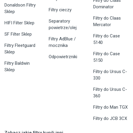
Filtry do Claas
Donaldson Filtry
Dominator
Filtry cieczy
Sklep
Filtry do Claas
Separatory
HIFI Filter Sklep
Mercator
powietrze/olej
SF Filter Sklep
Filtry do Case
Filtry AdBlue /
5140
Filtry Fleetguard
mocznika
Sklep
Filtry do Case
Odpowietrzniki
5150
Filtry Baldwin
Sklep
Filtry do Ursus C-
330
Filtry do Ursus C-
360
Filtry do Man TGX
Filtry do JCB 3CX
Zobacz jakie filtry kupili inni