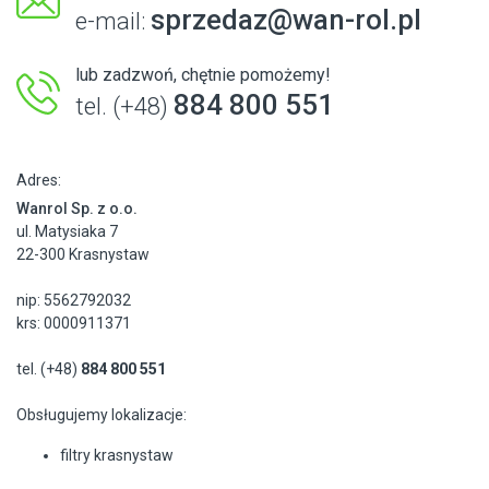
sprzedaz@wan-rol.pl
e-mail:
lub zadzwoń, chętnie pomożemy!
884 800 551
tel. (+48)
Adres:
Wanrol Sp. z o.o.
ul. Matysiaka 7
22-300 Krasnystaw
nip: 5562792032
krs: 0000911371
tel. (+48)
884 800 551
Obsługujemy lokalizacje:
filtry krasnystaw