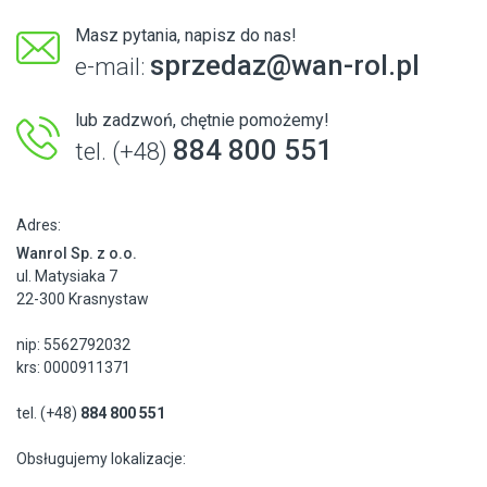
Masz pytania, napisz do nas!
sprzedaz@wan-rol.pl
e-mail:
lub zadzwoń, chętnie pomożemy!
884 800 551
tel. (+48)
Adres:
Wanrol Sp. z o.o.
ul. Matysiaka 7
22-300 Krasnystaw
nip: 5562792032
krs: 0000911371
tel. (+48)
884 800 551
Obsługujemy lokalizacje: