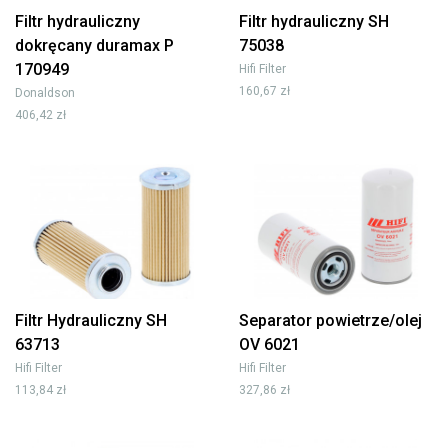
Filtr hydrauliczny
Filtr hydrauliczny SH
dokręcany duramax P
75038
170949
Hifi Filter
160,67 zł
Donaldson
406,42 zł
Filtr Hydrauliczny SH
Separator powietrze/olej
63713
OV 6021
Hifi Filter
Hifi Filter
113,84 zł
327,86 zł