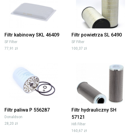
Filtr kabinowy SKL 46409
Filtr powietrza SL 6490
SF Filter
SF Filter
77,91 zł
100,37 zł
Filtr paliwa P 556287
Filtr hydrauliczny SH
57121
Donaldson
28,20 zł
Hifi Filter
160,67 zł