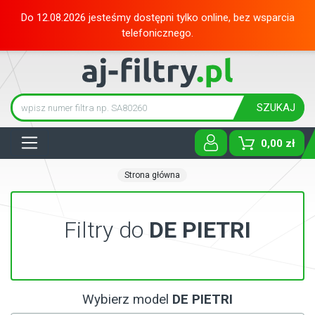
Do 12.08.2026 jesteśmy dostępni tylko online, bez wsparcia
telefonicznego.
SZUKAJ
Tog
0,00 zł
Strona główna
Filtry do
DE PIETRI
Wybierz model
DE PIETRI