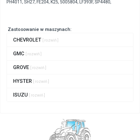
PH4011
,
SH27
,
FE204
,
K25
,
5005804
,
LF393F
,
SP4480
,
Zastosowanie w maszynach:
CHEVROLET
[ rozwiń ]
GMC
[ rozwiń ]
GROVE
[ rozwiń ]
HYSTER
[ rozwiń ]
ISUZU
[ rozwiń ]