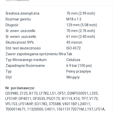
Średnica zewnętrzna
76 mm (2.99 inch)
Rozmiar gwintu
M18 x 1.5
Długość
129 mm (5.08 inch)
Śr. zewn. uszczelki
70 mm (2.76 inch)
Śr. wewn. uszczelki
61 mm (2.40 inch)
Skuteczność 99%
45 micron
Std. test skuteczności
ISO 4572
Zawór zapobiegania opróżnieniu filtra
Tak
Typ filtrowanego medium
Celuloza
Zapadnięcie Rozerwanie
6.9 bar (100 psi)
Typ
Pełny przepływ
Styl
Wirujący
Nr. porównawcze:
QS3980
,
2125
,
B173
,
LF782
,
L51
,
OF51
,
D2NP550051
,
L333
,
LF51HP
,
OP4011
,
OF3535
,
PGO173
,
3I1114
,
K10
,
TP7
,
V173
,
VFL153
,
LF51AHP
,
SO1782
,
375588
,
V4011BP
,
L24011
,
7000014671
,
11320000
,
C4011
,
156113172071M
,
L197
,
LF51A
,