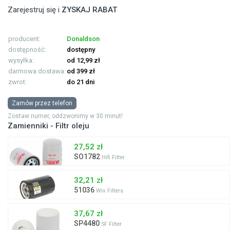
Zarejestruj się i
ZYSKAJ RABAT
producent:
Donaldson
dostępność:
dostępny
wysyłka:
od 12,99 zł
darmowa dostawa:
od 399 zł
zwrot:
do 21 dni
Zamów przez telefon
Zostaw numer, oddzwonimy w 30 minut!
Zamienniki - Filtr oleju
27,52 zł
SO1782
Hifi Filter
32,21 zł
51036
Wix Filters
37,67 zł
SP4480
SF Filter