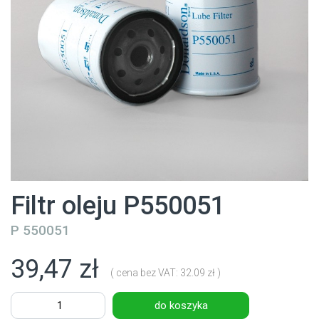
Filtr oleju P550051
P 550051
39,47 zł
( cena bez VAT: 32.09 zł )
do koszyka