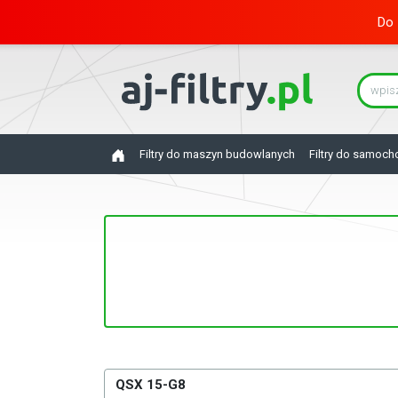
Do 
Filtry do maszyn budowlanych
Filtry do samoc
QSX 15-G8