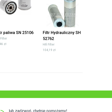
ltr paliwa SN 25106
Filtr Hydrauliczny SH
52762
 Filter
46 zł
Hifi Filter
104,19 zł
lub zadzwoń, chętnie pomożemy!