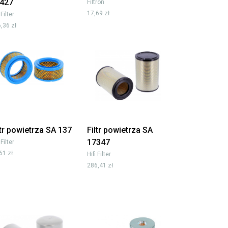
427
Filtron
17,69 zł
 Filter
,36 zł
ltr powietrza SA 137
Filtr powietrza SA
17347
 Filter
61 zł
Hifi Filter
286,41 zł