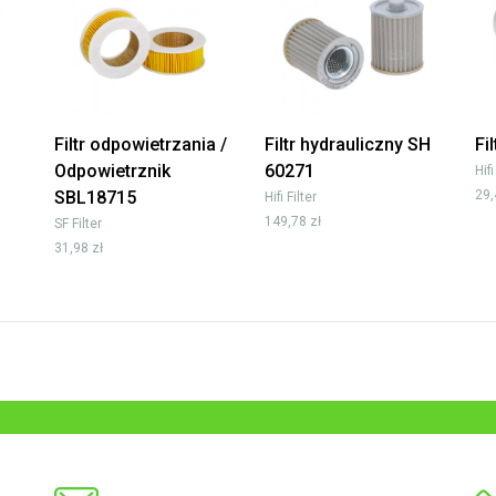
Filtr odpowietrzania /
Filtr hydrauliczny SH
Fi
Odpowietrznik
60271
Hifi
SBL18715
29,
Hifi Filter
149,78 zł
SF Filter
31,98 zł