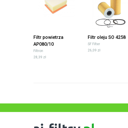
Filtr powietrza
Filtr oleju SO 4258
AP080/10
SF Filter
26,09 zł
Filtron
28,39 zł