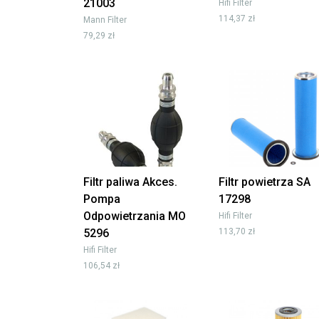
21003
Hifi Filter
114,37 zł
Mann Filter
79,29 zł
Filtr paliwa Akces.
Filtr powietrza SA
Pompa
17298
Odpowietrzania MO
Hifi Filter
5296
113,70 zł
Hifi Filter
106,54 zł