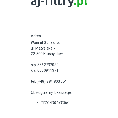
Adres:
Wanrol Sp. z o.o.
ul. Matysiaka 7
22-300 Krasnystaw
nip: 5562792032
krs: 0000911371
tel. (+48)
884 800 551
Obsługujemy lokalizacje:
filtry krasnystaw