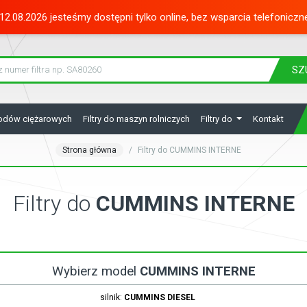
12.08.2026 jesteśmy dostępni tylko online, bez wsparcia telefoniczn
SZ
hodów ciężarowych
Filtry do maszyn rolniczych
Filtry do
Kontakt
Strona główna
Filtry do CUMMINS INTERNE
Filtry do
CUMMINS INTERNE
Wybierz model
CUMMINS INTERNE
silnik:
CUMMINS
DIESEL