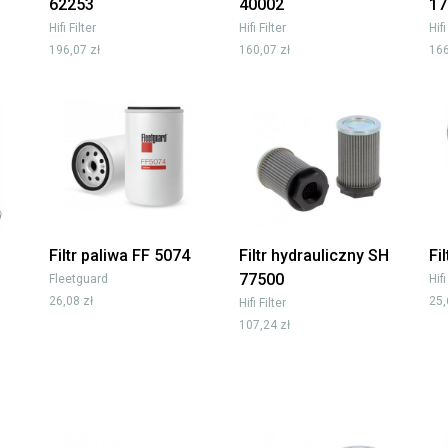
62253
40002
17
Hifi Filter
Hifi Filter
Hifi
196,07 zł
160,07 zł
166
Filtr paliwa FF 5074
Filtr hydrauliczny SH
Fi
77500
Fleetguard
Hifi
26,08 zł
25,
Hifi Filter
107,24 zł