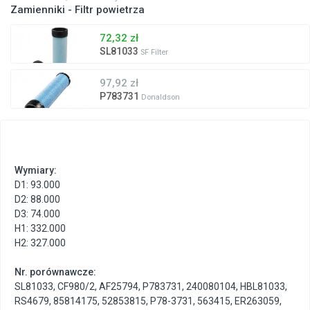
Zamienniki - Filtr powietrza
72,32 zł
SL81033
SF Filter
97,92 zł
P783731
Donaldson
Wymiary:
D1: 93.000
D2: 88.000
D3: 74.000
H1: 332.000
H2: 327.000
Nr. porównawcze:
SL81033
,
CF980/2
,
AF25794
,
P783731
,
240080104
,
HBL81033
,
RS4679
,
85814175
,
52853815
,
P78-3731
,
563415
,
ER263059
,