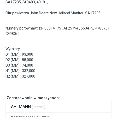
SA17235
,
FA3483
,
49181
,
Filtr powietrza John Deere New Holland Manitou SA17235
Numery porównawcze: 85814175 , AF25794 , 563415, P783731,
CF980/2
Wymiary:
D1 (MM) : 93,000
D2 (MM) : 88,000
D3 (MM) : 74,000
H1 (MM) : 332,000
H2 (MM) : 327,000
Zastosowanie w maszynach:
AHLMANN
[ rozwiń ]