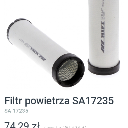
Filtr powietrza SA17235
SA 17235
74,29 zł
( cena bez VAT: 60.4 zł )