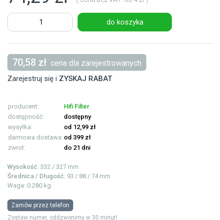
do koszyka
70,58 zł
cena dla zarejestrowanych
Zarejestruj się i
ZYSKAJ RABAT
producent:
Hifi Filter
dostępność:
dostępny
wysyłka:
od 12,99 zł
darmowa dostawa:
od 399 zł
zwrot:
do 21 dni
Wysokość
: 332 / 327 mm
Średnica / Długość
: 93 / 88 / 74 mm
Waga: 0.280 kg
Zamów przez telefon
Zostaw numer, oddzwonimy w 30 minut!