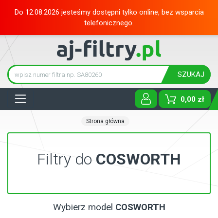
Do 12.08.2026 jesteśmy dostępni tylko online, bez wsparcia
telefonicznego.
SZUKAJ
Tog
0,00 zł
Strona główna
Filtry do
COSWORTH
Wybierz model
COSWORTH