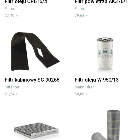
Filtr oleju OP616/4
Filtr powietrza AK376/1
Filtron
Filtron
27,40 zł
79,68 zł
Filtr kabinowy SC 90266
Filtr oleju W 950/13
Hifi Filter
Mann Filter
21,24 zł
60,68 zł