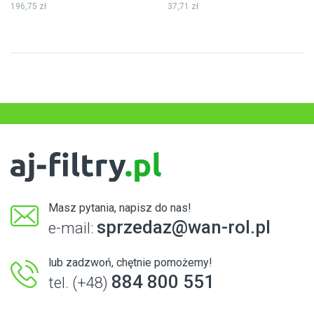
196,75 zł
37,71 zł
Masz pytania, napisz do nas!
sprzedaz@wan-rol.pl
e-mail:
lub zadzwoń, chętnie pomożemy!
884 800 551
tel. (+48)