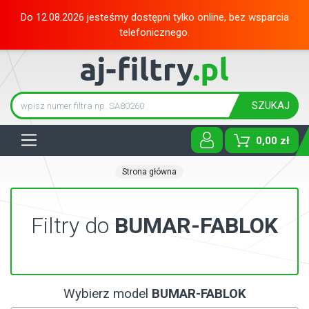
Do 12.08.2026 jesteśmy dostępni tylko online, bez wsparcia
telefonicznego.
SZUKAJ
Tog
0,00 zł
Strona główna
Filtry do
BUMAR-FABLOK
Wybierz model
BUMAR-FABLOK