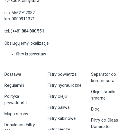
22-300 Krasnystaw
nip: 5562792032
krs: 0000911371
tel. (+48)
884 800 551
Obsługujemy lokalizacje:
filtry krasnystaw
Dostawa
Filtry powietrza
Separator do
kompresora
Regulamin
Filtry hydrauliczne
Oleje i środki
Polityka
Filtry oleju
smarne
prywatności
Filtry paliwa
Blog
Mapa strony
Filtry kabinowe
Filtry do Claas
Donaldson Filtry
Dominator
Filtry cieczy