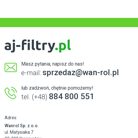
Masz pytania, napisz do nas!
sprzedaz@wan-rol.pl
e-mail:
lub zadzwoń, chętnie pomożemy!
884 800 551
tel. (+48)
Adres:
Wanrol Sp. z o.o.
ul. Matysiaka 7