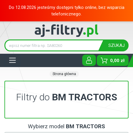
Do 12.08.2026 jesteśmy dostępni tylko online, bez wsparcia
telefonicznego.
SZUKAJ
Tog
0,00 zł
Strona główna
Filtry do
BM TRACTORS
Wybierz model
BM TRACTORS