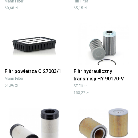
Mann Filter
Hifi Filter
60,68 zł
65,15 zł
Filtr powietrza C 27003/1
Filtr hydrauliczny
transmisji HY 90170-V
Mann Filter
61,96 zł
SF Filter
153,27 zł