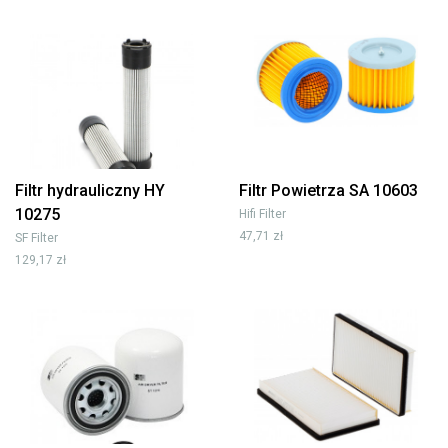
Filtr hydrauliczny HY
Filtr Powietrza SA 10603
10275
Hifi Filter
47,71 zł
SF Filter
129,17 zł