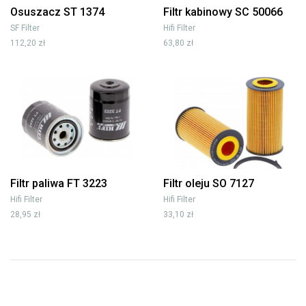
Osuszacz ST 1374
Filtr kabinowy SC 50066
SF Filter
Hifi Filter
112,20 zł
63,80 zł
Filtr paliwa FT 3223
Filtr oleju SO 7127
Hifi Filter
Hifi Filter
28,95 zł
33,10 zł