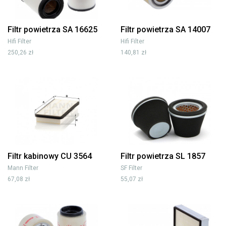
Filtr powietrza SA 16625
Filtr powietrza SA 14007
Hifi Filter
Hifi Filter
250,26 zł
140,81 zł
Filtr kabinowy CU 3564
Filtr powietrza SL 1857
Mann Filter
SF Filter
67,08 zł
55,07 zł