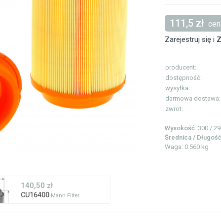
111,5 zł
cena
Zarejestruj się i
Z
producent:
dostępność:
wysyłka:
darmowa dostawa:
zwrot:
Wysokość
: 300 / 2
Średnica / Długoś
Waga: 0.560 kg
140,50 zł
CU16400
Mann Filter