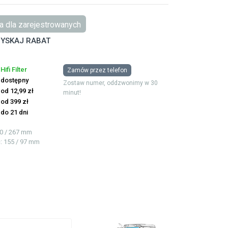
 dla zarejestrowanych
YSKAJ RABAT
Hifi Filter
Zamów przez telefon
dostępny
Zostaw numer, oddzwonimy w 30
od 12,99 zł
minut!
od 399 zł
do 21 dni
90 / 267 mm
ć
: 155 / 97 mm