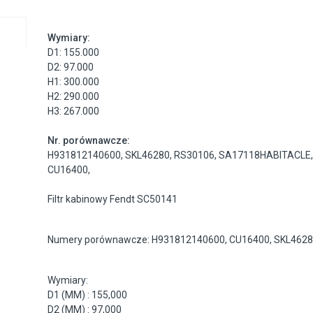
Wymiary:
D1: 155.000
D2: 97.000
H1: 300.000
H2: 290.000
H3: 267.000
Nr. porównawcze:
H931812140600
,
SKL46280
,
RS30106
,
SA17118HABITACLE
CU16400
,
Filtr kabinowy Fendt SC50141
Numery porównawcze: H931812140600, CU16400, SKL462
Wymiary:
D1 (MM) : 155,000
D2 (MM) : 97,000