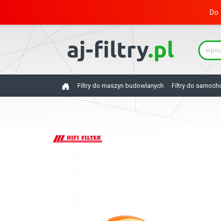
Do 
Filtry do maszyn budowlanych
Filtry do samoc