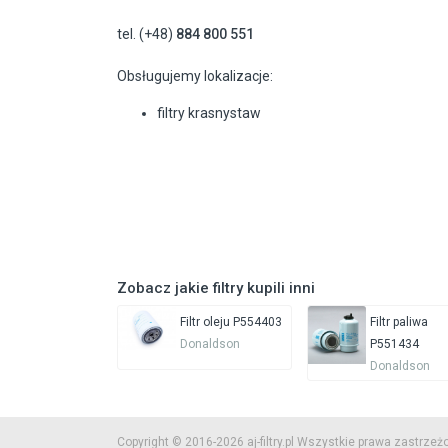
tel. (+48)
884 800 551
Obsługujemy lokalizacje:
filtry krasnystaw
Zobacz jakie filtry kupili inni
Filtr oleju P554403
Filtr paliwa
Donaldson
P551434
Donaldson
Copyright © 2016-2026 aj-filtry.pl Wszystkie prawa zastrzeż