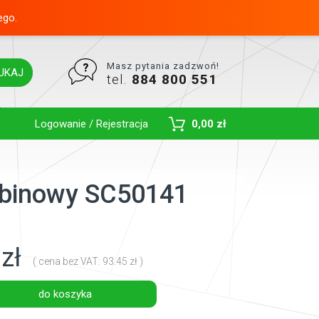
ego.
Masz pytania zadzwoń!
UKAJ
tel.
884 800 551
Toggle Dropdown
Logowanie / Rejestracja
0,00 zł
kabinowy SC50141
zł
( cena bez VAT: 93.45 zł )
do koszyka