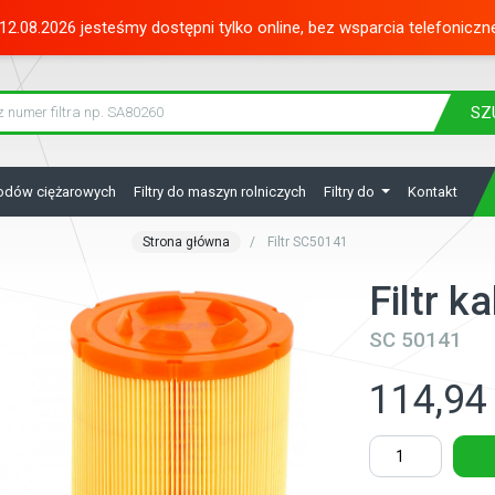
12.08.2026 jesteśmy dostępni tylko online, bez wsparcia telefoniczn
SZ
hodów ciężarowych
Filtry do maszyn rolniczych
Filtry do
Kontakt
Strona główna
Filtr SC50141
Filtr 
SC 50141
114,94 