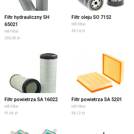
Filtr hydrauliczny SH
Filtr oleju SO 7152
65021
Hifi Filter
39,14 zł
Hifi Filter
233,28 zł
Filtr powietrza SA 16022
Filtr powietrza SA 5201
Hifi Filter
Hifi Filter
91,66 zł
56,12 zł