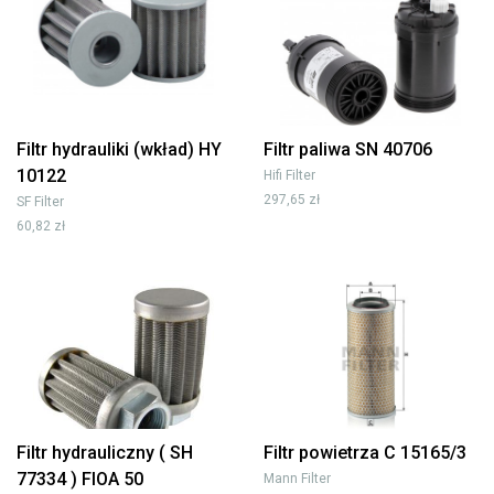
Filtr hydrauliki (wkład) HY
Filtr paliwa SN 40706
10122
Hifi Filter
297,65 zł
SF Filter
60,82 zł
Filtr hydrauliczny ( SH
Filtr powietrza C 15165/3
77334 ) FIOA 50
Mann Filter