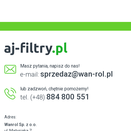
Masz pytania, napisz do nas!
sprzedaz@wan-rol.pl
e-mail:
lub zadzwoń, chętnie pomożemy!
884 800 551
tel. (+48)
Adres:
Wanrol Sp. z o.o.
ul. Matysiaka 7