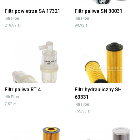
Filtr powietrza SA 17321
Filtr paliwa SN 30031
Hifi Filter
Hifi Filter
218,09 zł
90,92 zł
Filtr paliwa RT 4
Filtr hydrauliczny SH
63331
Hifi Filter
7,87 zł
Hifi Filter
155,55 zł