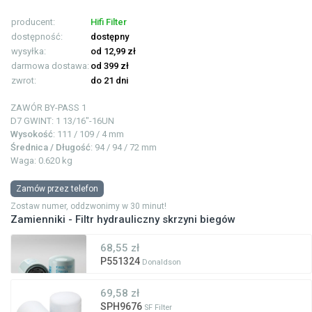
producent:
Hifi Filter
dostępność:
dostępny
wysyłka:
od 12,99 zł
darmowa dostawa:
od 399 zł
zwrot:
do 21 dni
ZAWÓR BY-PASS
1
D7 GWINT: 1
13/16"-16UN
Wysokość
: 111 / 109 / 4 mm
Średnica / Długość
: 94 / 94 / 72 mm
Waga: 0.620 kg
Zamów przez telefon
Zostaw numer, oddzwonimy w 30 minut!
Zamienniki - Filtr hydrauliczny skrzyni biegów
68,55 zł
P551324
Donaldson
69,58 zł
SPH9676
SF Filter