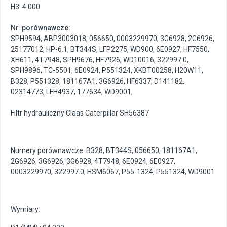
H3: 4.000
Nr. porównawcze:
SPH9594
,
ABP3003018
,
056650
,
0003229970
,
3G6928
,
2G6926
,
25177012
,
HP-6.1
,
BT344S
,
LFP2275
,
WD900
,
6E0927
,
HF7550
,
XH611
,
4T7948
,
SPH9676
,
HF7926
,
WD10016
,
322997.0
,
SPH9896
,
TC-5501
,
6E0924
,
P551324
,
XKBT00258
,
H20W11
,
B328
,
P551328
,
181167A1
,
3G6926
,
HF6337
,
D141182
,
02314773
,
LFH4937
,
177634
,
WD9001
,
Filtr hydrauliczny Claas Caterpillar SH56387
Numery porównawcze: B328, BT344S, 056650, 181167A1,
2G6926, 3G6926, 3G6928, 4T7948, 6E0924, 6E0927,
0003229970, 322997.0, HSM6067, P55-1324, P551324, WD9001
Wymiary: