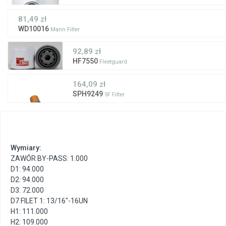
81,49 zł
WD10016
Mann Filter
92,89 zł
HF7550
Fleetguard
164,09 zł
SPH9249
SF Filter
Wymiary:
ZAWÓR BY-PASS: 1.000
D1: 94.000
D2: 94.000
D3: 72.000
D7 FILET 1: 13/16"-16UN
H1: 111.000
H2: 109.000