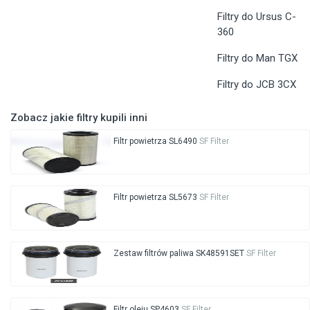
Filtry do Ursus C-
360
Filtry do Man TGX
Filtry do JCB 3CX
Zobacz jakie filtry kupili inni
Filtr powietrza SL6490
SF Filter
Filtr powietrza SL5673
SF Filter
Zestaw filtrów paliwa SK48591SET
SF Filter
Filtr oleju SP4603
SF Filter