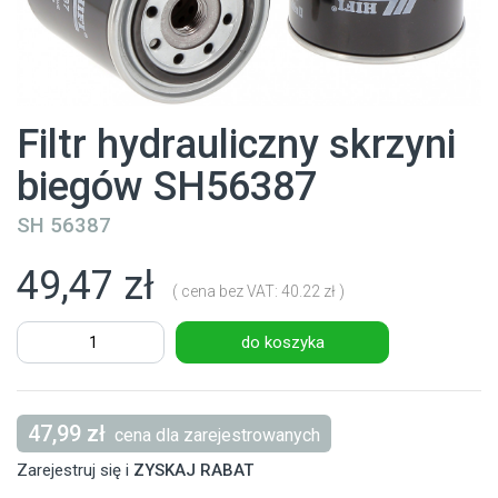
Filtr hydrauliczny skrzyni
biegów SH56387
SH 56387
49,47 zł
( cena bez VAT: 40.22 zł )
do koszyka
47,99 zł
cena dla zarejestrowanych
Zarejestruj się i
ZYSKAJ RABAT