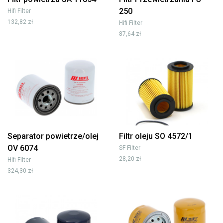
250
Hifi Filter
132,82 zł
Hifi Filter
87,64 zł
Separator powietrze/olej
Filtr oleju SO 4572/1
OV 6074
SF Filter
28,20 zł
Hifi Filter
324,30 zł