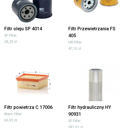
Filtr oleju SP 4014
Filtr Przewietrzania FS
405
SF Filter
28,20 zł
Hifi Filter
47,10 zł
Filtr powietrza C 17006
Filtr hydrauliczny HY
90931
Mann Filter
65,05 zł
SF Filter
587,57 zł