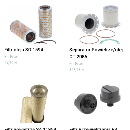
Filtr oleju SO 1594
Separator Powietrze/olej
OT 2086
Hifi Filter
24,70 zł
Hifi Filter
506,96 zł
Filtr powietrza SA 11854
Filtr Przewietrzania FS