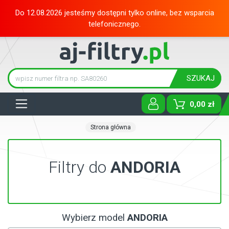
Do 12.08.2026 jesteśmy dostępni tylko online, bez wsparcia
telefonicznego.
SZUKAJ
Tog
0,00 zł
Strona główna
Filtry do
ANDORIA
Wybierz model
ANDORIA