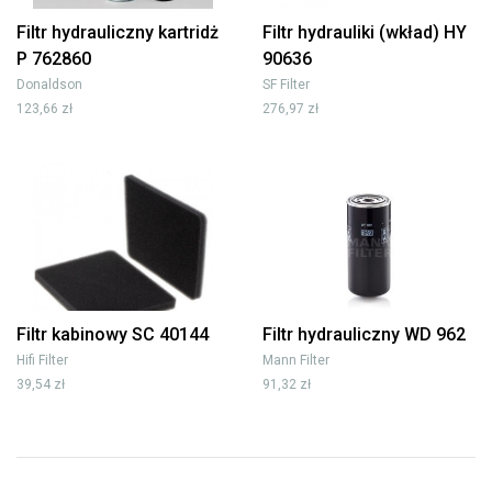
Filtr hydrauliczny kartridż
Filtr hydrauliki (wkład) HY
P 762860
90636
Donaldson
SF Filter
123,66 zł
276,97 zł
Filtr kabinowy SC 40144
Filtr hydrauliczny WD 962
Hifi Filter
Mann Filter
39,54 zł
91,32 zł