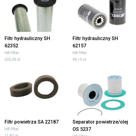
Filtr hydrauliczny SH
Filtr hydrauliczny SH
62352
62157
Hifi Filter
Hifi Filter
325,20 zł
90,13 zł
Filtr powietrza SA 22187
Separator powietrze/olej
OS 5237
Hifi Filter
11,82 zł