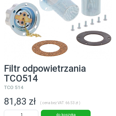
Filtr odpowietrzania
TCO514
TCO 514
81,83 zł
( cena bez VAT: 66.53 zł )
do koszyka