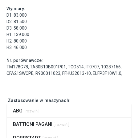
Wymiary:
D1: 83.000
D2: 81.500
D3: 58.000
H1: 139.000
H2: 80.000
H3: 46.000
Nr. porównawcze:
TM178G78
,
TA80B10B001P01
,
TCO514
,
IT0707
,
10287166
,
CFA21SWCPE
,
R900011023
,
FFHU32013-10
,
ELFP3F10W1.0
,
Zastosowanie w maszynach:
ABG
[ rozwiń ]
BATTIONI PAGANI
[ rozwiń ]
DOPPSTADT