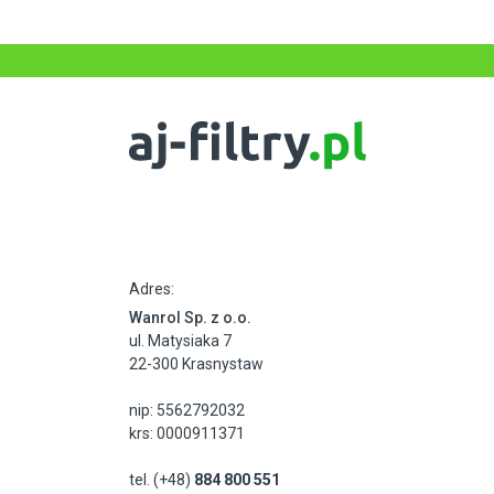
Adres:
Wanrol Sp. z o.o.
ul. Matysiaka 7
22-300 Krasnystaw
nip: 5562792032
krs: 0000911371
tel. (+48)
884 800 551