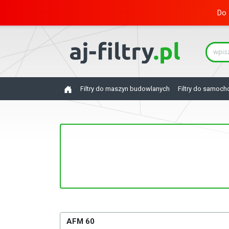
Do 
Filtry do maszyn budowlanych
Filtry do samoc
AFM 60