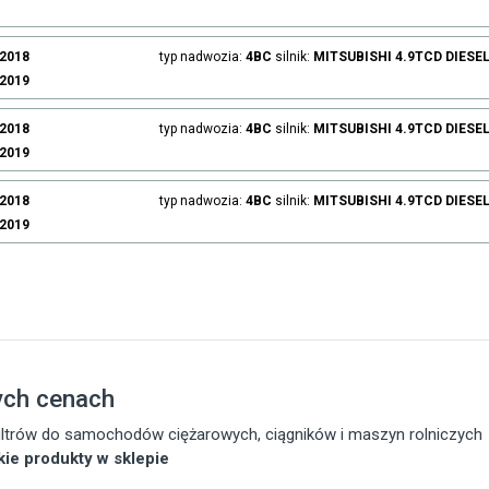
.2018
typ nadwozia:
4BC
silnik:
MITSUBISHI
4.9TCD
DIESE
.2019
.2018
typ nadwozia:
4BC
silnik:
MITSUBISHI
4.9TCD
DIESE
.2019
.2018
typ nadwozia:
4BC
silnik:
MITSUBISHI
4.9TCD
DIESE
.2019
ych cenach
 filtrów do samochodów ciężarowych, ciągników i maszyn rolniczych
tkie produkty w sklepie