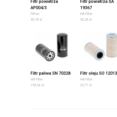
Filtr powietrza
Filtr powietrza SA
AP004/3
19367
Filtron
Hifi Filter
45,78 zł
42,28 zł
Filtr paliwa SN 70328
Filtr oleju SO 1201
Hifi Filter
Hifi Filter
190,56 zł
32,77 zł