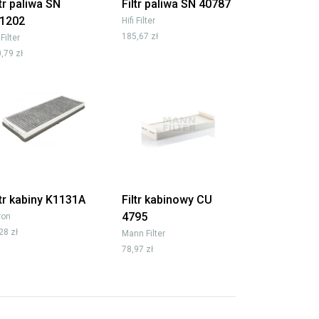
ltr paliwa SN
Filtr paliwa SN 40787
1202
Hifi Filter
185,67 zł
 Filter
,79 zł
ltr kabiny K1131A
Filtr kabinowy CU
4795
tron
28 zł
Mann Filter
78,97 zł