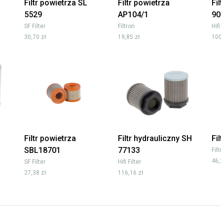
Filtr powietrza SL
Filtr powietrza
Fi
5529
AP104/1
90
SF Filter
Filtron
Hifi
30,70 zł
19,85 zł
100
3
Filtr powietrza
Filtr hydrauliczny SH
Fi
SBL18701
77133
Fil
46,
SF Filter
Hifi Filter
27,38 zł
116,16 zł