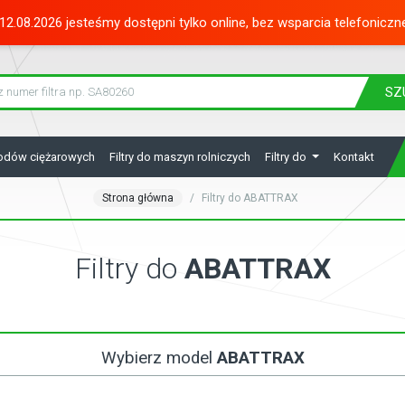
12.08.2026 jesteśmy dostępni tylko online, bez wsparcia telefoniczn
SZ
hodów ciężarowych
Filtry do maszyn rolniczych
Filtry do
Kontakt
Strona główna
Filtry do ABATTRAX
Filtry do
ABATTRAX
Wybierz model
ABATTRAX