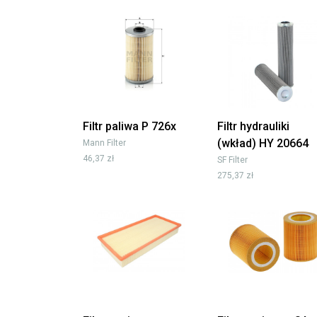
Filtr paliwa P 726x
Filtr hydrauliki
(wkład) HY 20664
Mann Filter
46,37 zł
SF Filter
275,37 zł