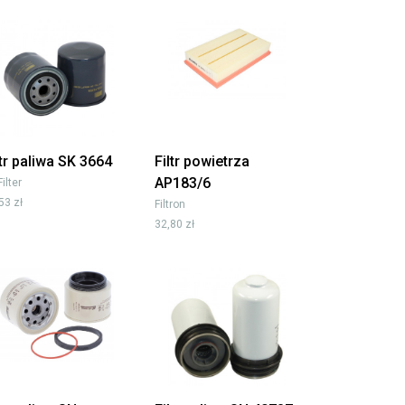
ltr paliwa SK 3664
Filtr powietrza
AP183/6
Filter
53 zł
Filtron
32,80 zł