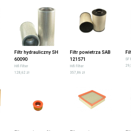
Filtr hydrauliczny SH
Filtr powietrza SAB
Fi
60090
121571
SF 
29,
Hifi Filter
Hifi Filter
128,62 zł
357,86 zł