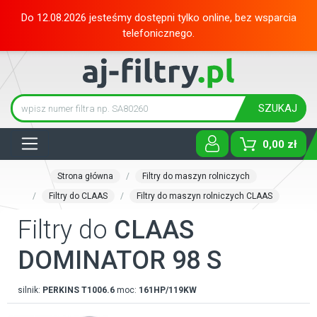
Do 12.08.2026 jesteśmy dostępni tylko online, bez wsparcia
telefonicznego.
SZUKAJ
Tog
0,00 zł
Strona główna
Filtry do maszyn rolniczych
Filtry do CLAAS
Filtry do maszyn rolniczych CLAAS
Filtry do
CLAAS
DOMINATOR 98 S
silnik:
PERKINS
T1006.6
moc:
161HP/119KW