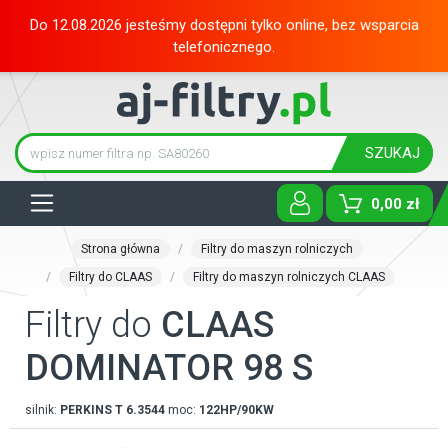
Do 12.08.2026 jesteśmy dostępni tylko online, bez wsparcia
telefonicznego.
SZUKAJ
Tog
0,00 zł
Strona główna
Filtry do maszyn rolniczych
Filtry do CLAAS
Filtry do maszyn rolniczych CLAAS
Filtry do
CLAAS
DOMINATOR 98 S
silnik:
PERKINS
T 6.3544
moc:
122HP/90KW