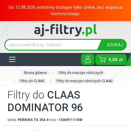
Do 12.08.2026 jesteśmy dostępni tylko online, bez wsparcia
telefonicznego.
SZUKAJ
Tog
0,00 zł
Strona główna
Filtry do maszyn rolniczych
Filtry do CLAAS
Filtry do maszyn rolniczych CLAAS
Filtry do
CLAAS
DOMINATOR 96
silnik:
PERKINS
T6.354.4
moc:
150HP/111KW