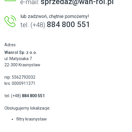
sprzedaz@wan-rol.pl
e-mail:
lub zadzwoń, chętnie pomożemy!
884 800 551
tel. (+48)
Adres:
Wanrol Sp. z o.o.
ul. Matysiaka 7
22-300 Krasnystaw
nip: 5562792032
krs: 0000911371
tel. (+48)
884 800 551
Obsługujemy lokalizacje:
filtry krasnystaw